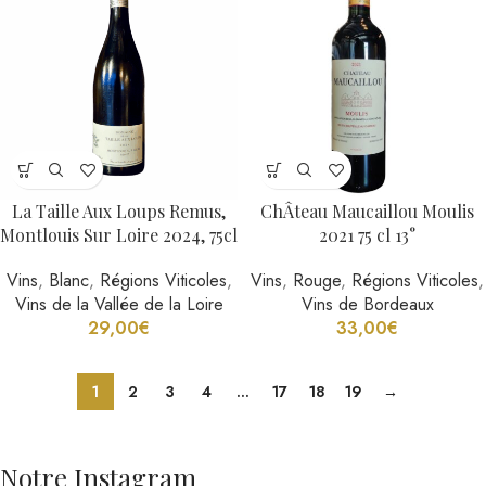
La Taille Aux Loups Remus,
ChÂteau Maucaillou Moulis
Montlouis Sur Loire 2024, 75cl
2021 75 cl 13°
Vins
,
Blanc
,
Régions Viticoles
,
Vins
,
Rouge
,
Régions Viticoles
,
Vins de la Vallée de la Loire
Vins de Bordeaux
29,00
€
33,00
€
1
2
3
4
…
17
18
19
→
Notre Instagram