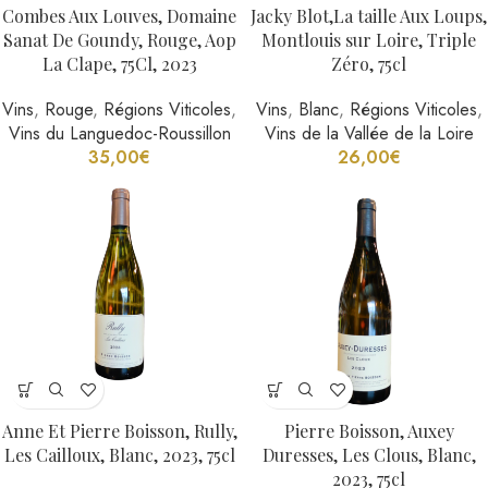
Combes Aux Louves, Domaine
Jacky Blot,La taille Aux Loups,
Sanat De Goundy, Rouge, Aop
Montlouis sur Loire, Triple
La Clape, 75Cl, 2023
Zéro, 75cl
Vins
,
Rouge
,
Régions Viticoles
,
Vins
,
Blanc
,
Régions Viticoles
,
Vins du Languedoc-Roussillon
Vins de la Vallée de la Loire
35,00
€
26,00
€
Anne Et Pierre Boisson, Rully,
Pierre Boisson, Auxey
Les Cailloux, Blanc, 2023, 75cl
Duresses, Les Clous, Blanc,
2023, 75cl