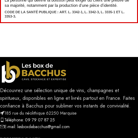
La personne qui délivre la boisson peut exiger du client une preuve de
sa majorité, notamment par la production d’une pièce d’identité.
CODE DE LA SANTÉ PUBLIQUE : ART. L. 3342-1, L. 3342-3, L. 3335-1 ET L.
3353-3.
Découvrez une sélection unique de vins, champagnes et
spiritueux, disponibles en ligne et livrés partout en France. Faites
confiance à Bacchus pour sublimer vos instants de convivialité.
185 rue du néolithique 62250 Marquise
Téléphone: 09 79 07 87 25
E-mail: lesboxdebacchus@gmail.com