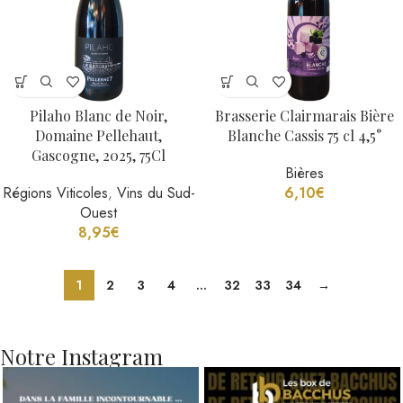
Pilaho Blanc de Noir,
Brasserie Clairmarais Bière
Domaine Pellehaut,
Blanche Cassis 75 cl 4,5°
Gascogne, 2025, 75Cl
Bières
Régions Viticoles
,
Vins du Sud-
6,10
€
Ouest
8,95
€
1
2
3
4
…
32
33
34
→
Notre Instagram