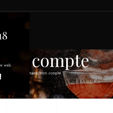
GIONS VITICOLES
18
Mon compte
te web.
Sommaire
Mon compte
.