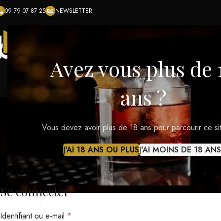
09 79 07 87 25
NEWSLETTER
ACCUEIL
BOUTIQUE
BLOG
CONTACT
RÉ
Avez vous plus de 
ans ?
Vous devez avoir plus de 18 ans pour parcourir ce si
J'AI 18 ANS OU PLUS
J'AI MOINS DE 18 ANS
Se connecter
Identifiant ou e-mail
*