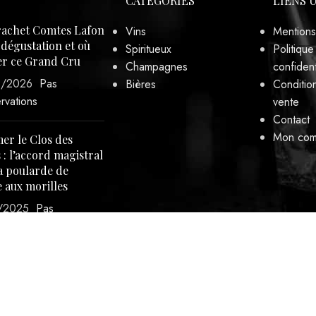
CATÉGORIES
LIENS 
achet Comtes Lafon
Vins
Mentions
, dégustation et où
Spiritueux
Politique
er ce Grand Cru
Champagnes
confident
3/2026
Pas
Bières
Conditio
rvations
vente
Contact
Mon com
er le Clos des
 : l’accord magistral
a poularde de
 aux morilles
/2025
Pas
rvations
internet développé par