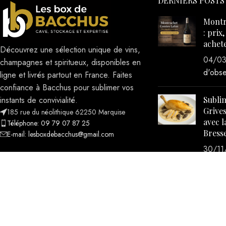
DERNIERS POSTS
Montr
: prix
achet
Découvrez une sélection unique de vins,
04/0
champagnes et spiritueux, disponibles en
d'obse
ligne et livrés partout en France. Faites
confiance à Bacchus pour sublimer vos
Sublim
instants de convivialité.
Grives
185 rue du néolithique 62250 Marquise
avec l
Téléphone: 09 79 07 87 25
Bresse
E-mail: lesboxdebacchus@gmail.com
30/11
d'obse
Tous droits réservés
2023-2025
Les Box de Bacchus
- Site 
l'Agence The Good Lead New York
.