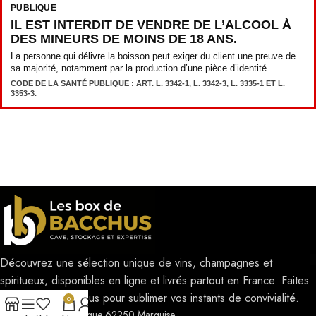
PUBLIQUE
IL EST INTERDIT DE VENDRE DE L’ALCOOL À
DES MINEURS DE MOINS DE 18 ANS.
La personne qui délivre la boisson peut exiger du client une preuve de
sa majorité, notamment par la production d’une pièce d’identité.
CODE DE LA SANTÉ PUBLIQUE : ART. L. 3342-1, L. 3342-3, L. 3335-1 ET L.
3353-3.
Découvrez une sélection unique de vins, champagnes et
spiritueux, disponibles en ligne et livrés partout en France. Faites
confiance à Bacchus pour sublimer vos instants de convivialité.
0
185 rue du néolithique 62250 Marquise