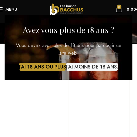
0
MENU
0,00
Portfolio
Avez vous plus de 18 ans ?
Sommaire
Portfolio
Vous devez avoir plus de 18 ans pour parcourir ce
site web.
J'AI 18 ANS OU PLUS
J'AI MOINS DE 18 ANS.