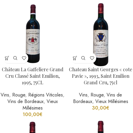
Château La Gaffeliere Grand
Chateau Saint Georges « cote
Cru Classé Saint Emilion,
Pavie », 1993, Saint Emilion
1995, 75CL
Grand Cru, 75cl
Vins
,
Rouge
,
Régions Viticoles
,
Vins
,
Rouge
,
Vins de
Vins de Bordeaux
,
Vieux
Bordeaux
,
Vieux Millésimes
Millésimes
30,00
€
100,00
€