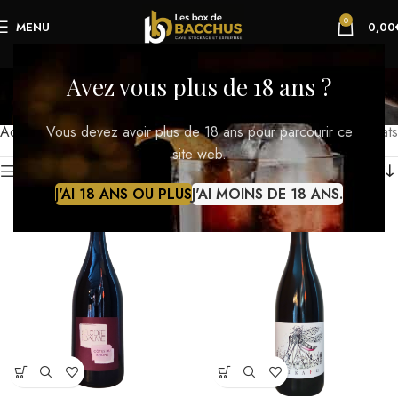
0
MENU
0,00
Vins
Avez vous plus de 18 ans ?
Catégories
Vous devez avoir plus de 18 ans pour parcourir ce
Accueil
Vins
Affichage de 1–12 sur 617 résultats
site web.
Afficher la barre latérale
J'AI 18 ANS OU PLUS
J'AI MOINS DE 18 ANS.