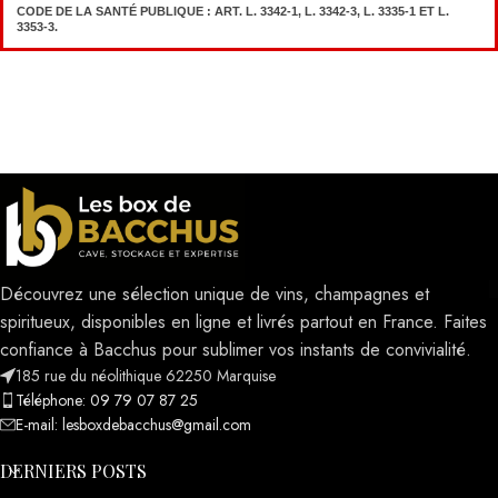
CODE DE LA SANTÉ PUBLIQUE : ART. L. 3342-1, L. 3342-3, L. 3335-1 ET L.
3353-3.
Découvrez une sélection unique de vins, champagnes et
spiritueux, disponibles en ligne et livrés partout en France. Faites
confiance à Bacchus pour sublimer vos instants de convivialité.
185 rue du néolithique 62250 Marquise
Téléphone: 09 79 07 87 25
E-mail: lesboxdebacchus@gmail.com
DERNIERS POSTS