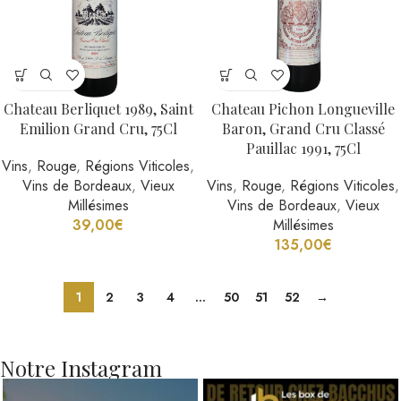
Chateau Berliquet 1989, Saint
Chateau Pichon Longueville
Emilion Grand Cru, 75Cl
Baron, Grand Cru Classé
Pauillac 1991, 75Cl
Vins
,
Rouge
,
Régions Viticoles
,
Vins de Bordeaux
,
Vieux
Vins
,
Rouge
,
Régions Viticoles
,
Millésimes
Vins de Bordeaux
,
Vieux
39,00
€
Millésimes
135,00
€
1
2
3
4
…
50
51
52
→
Notre Instagram