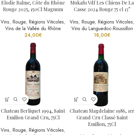
Elodie Balme, Côte du Rhône
Mukafu Vdf Les Chiens De La
Rouge 2025, 150Cl Magnum
Casse 2024 Rouge 75 cl 13°
Vins
,
Rouge
,
Régions Viticoles
,
Vins
,
Rouge
,
Régions Viticoles
,
Vins de la Vallée du Rhône
Vins du Languedoc-Roussillon
24,00
€
18,00
€
Chateau Berliquet 1994, Saint
Chateau Magdelaine 1986, 1er
Emilion Grand Cru, 75Cl
Grand Cru Classé Saint
Emilion, 75Cl
Vins
,
Rouge
,
Régions Viticoles
,