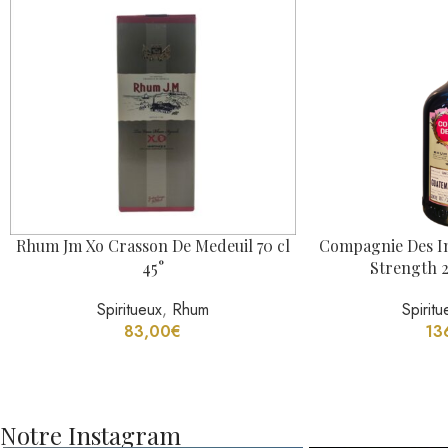
Rhum Jm Xo Crasson De Medeuil 70 cl
Compagnie Des I
45°
Strength 20
Spiritueux
,
Rhum
Spiritu
83,00
€
13
Notre Instagram