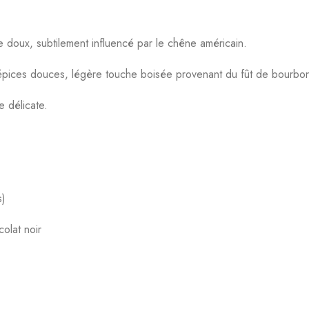
re doux, subtilement influencé par le chêne américain.
, épices douces, légère touche boisée provenant du fût de bourbo
e délicate.
s)
olat noir
.