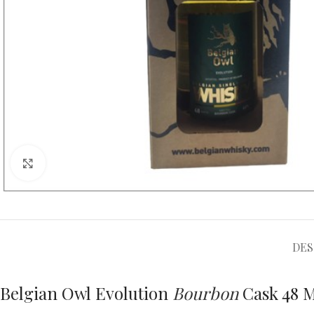
Cliquez pour agrandir
DES
Belgian Owl Evolution
Bourbon
Cask 48 M
Type de whisky