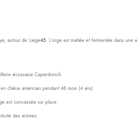
ye, autour de Liège
4
5
.
L’orge est maltée et fermentée dans une an
istillerie écossaise Caperdonich.
e en chêne américain pendant 48 mois (4 ans).
orge est concassée sur place.
enticité des arômes.