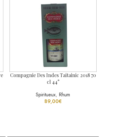
ve
Compagnie Des Indes Taitainic 2018 70
Compagnie Des
cl 44°
Limited Ed
Spiritueux
,
Rhum
Spi
89,00
€