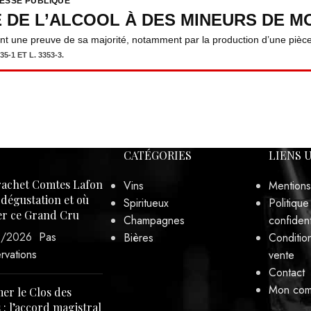
E DE L’ALCOOL À DES MINEURS DE MO
ent une preuve de sa majorité, notamment par la production d’une pièce 
5-1 ET L. 3353-3.
CATÉGORIES
LIENS 
achet Comtes Lafon
Vins
Mentions
, dégustation et où
Spiritueux
Politique
er ce Grand Cru
Champagnes
confident
3/2026
Pas
Bières
Conditio
rvations
vente
Contact
Mon com
er le Clos des
 : l’accord magistral
a poularde de