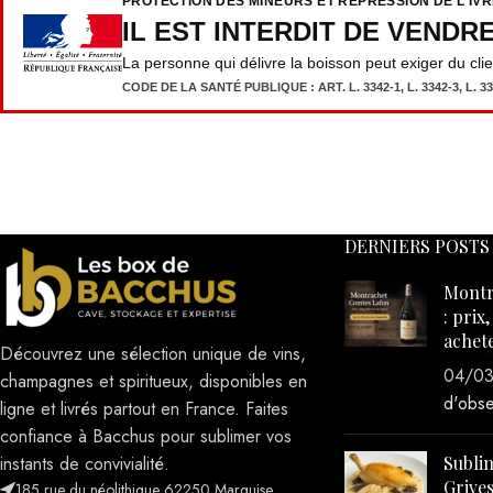
IL EST INTERDIT DE VENDR
La personne qui délivre la boisson peut exiger du cli
CODE DE LA SANTÉ PUBLIQUE : ART. L. 3342-1, L. 3342-3, L. 333
DERNIERS POSTS
Montr
: prix
achet
Découvrez une sélection unique de vins,
04/0
champagnes et spiritueux, disponibles en
d'obse
ligne et livrés partout en France. Faites
confiance à Bacchus pour sublimer vos
instants de convivialité.
Sublim
Grives
185 rue du néolithique 62250 Marquise
avec l
Téléphone: 09 79 07 87 25