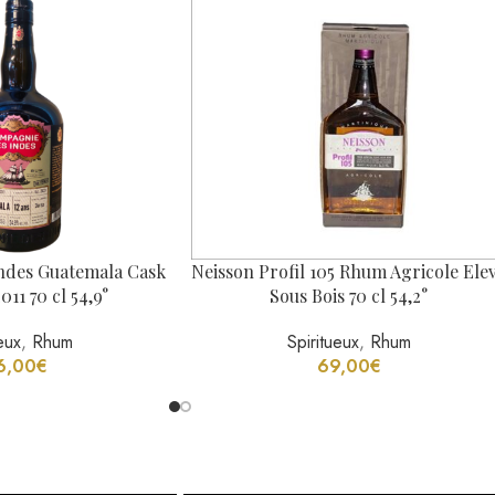
Neisson Profil 105 Rhum Agricole Ele
ndes Guatemala Cask
Sous Bois 70 cl 54,2°
11 70 cl 54,9°
Spiritueux
,
Rhum
eux
,
Rhum
69,00
€
6,00
€