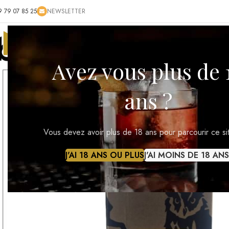
9 79 07 85 25
NEWSLETTER
ACCUEIL
BOUTIQUE
BLOG
CONTACT
RÉ
Avez vous plus de 
ans ?
Vous devez avoir plus de 18 ans pour parcourir ce si
J'AI 18 ANS OU PLUS
J'AI MOINS DE 18 ANS