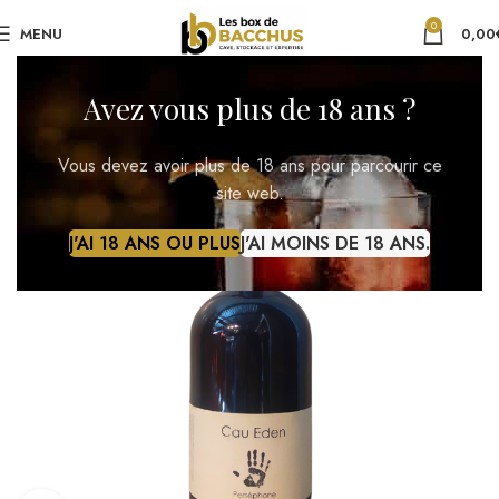
0
MENU
0,00
Avez vous plus de 18 ans ?
Vous devez avoir plus de 18 ans pour parcourir ce
site web.
J'AI 18 ANS OU PLUS
J'AI MOINS DE 18 ANS.