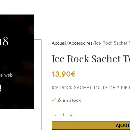
GIONS VITICOLES
18
Accueil
Accessoires
Ice Rock Sachet T
Ice Rock Sachet T
13,90
€
te web.
ICE ROCK SACHET TOILLE DE 9 PIE
.
6 en stock
AJOUT