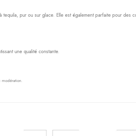
on De Medeuil 70 cl
Neisson Profil 105 Rhum Agricole Ele
45°
Sous Bois 70 cl 54,2°