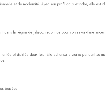
tes boisées.
quila, pur ou sur glace. Elle est également parfaite pour des cock
ntissant une qualité constante.
c modération.