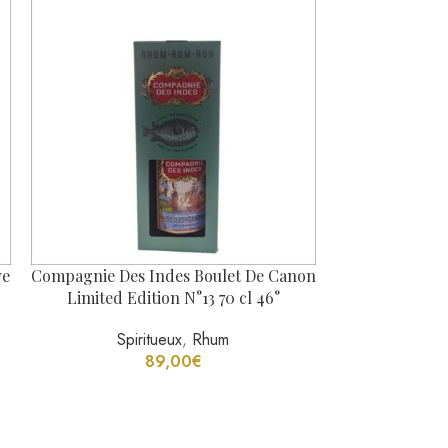
Spiritueux
,
Rhum
Spir
89,00
€