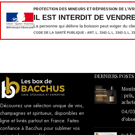
achet
Découvrez une sélection unique de vins,
04/0
champagnes et spiritueux, disponibles en
d'obse
ligne et livrés partout en France. Faites
confiance à Bacchus pour sublimer vos
instants de convivialité.
Sublim
Grives
185 rue du néolithique 62250 Marquise
avec l
Téléphone: 09 79 07 87 25
Bresse
E-mail: lesboxdebacchus@gmail.com
30/11
d'obse
Tous droits réservés
2023-2025
Les Box de Bacchus
- Site 
l'Agence The Good Lead New York
.