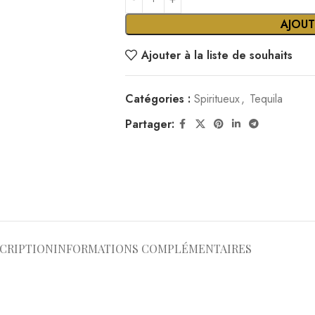
CRIPTION
INFORMATIONS COMPLÉMENTAIRES
ionnelle et de modernité. Avec son profil doux et riche, elle est
t dans la région de Jalisco, reconnue pour son savoir-faire ancest
ntée et distillée deux fois. Elle est ensuite vieillie pendant au m
que.