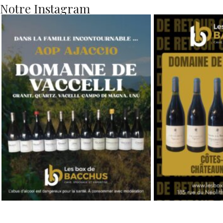
PROTECTION DES MINEURS ET RÉPRESSION DE L'IV
IL EST INTERDIT DE VENDR
La personne qui délivre la boisson peut exiger du cli
CODE DE LA SANTÉ PUBLIQUE : ART. L. 3342-1, L. 3342-3, L. 333
DERNIERS POSTS
Montr
: prix