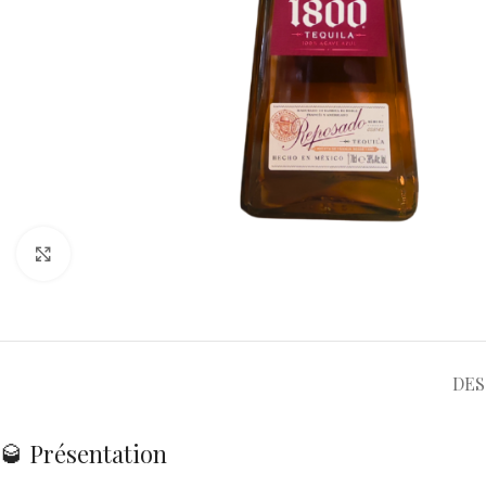
DES
🥃 Présentation
La Tequila 1800 Reposado est un mélange parfait de tequila tradit
touche sophistiquée à vos cocktails.
🏭 Catégorie & Origine
Cette tequila d’exception est produite au Mexique, plus précisémen
🌾 Matière & Élaboration
La Tequila 1800 Reposado est élaborée à partir d’agave bleu, ferme
américain, ce qui lui confère sa douceur et sa complexité aromati
👃 Dégustation