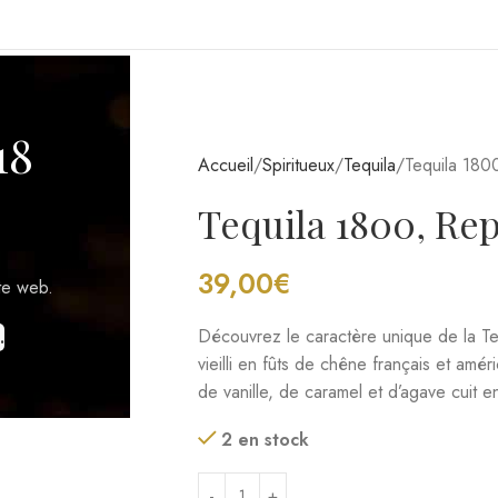
de vanille, de caramel et d’agave cuit e
TICOLES
2 en stock
18
AJOUT
Ajouter à la liste de souhaits
te web.
Catégories :
Spiritueux
,
Tequila
Partager:
.