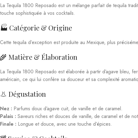
Nez :
Parfums doux d’agave cuit, de vanille et de caramel.
Palais :
Saveurs riches et douces de vanille, de caramel et de no
Finale :
Longue et douce, avec une touche d’épices.
🍸 Service & Cocktails
La Tequila 1800 Reposado se déguste idéalement dans un verre à te
Sunrise.
🎯 Édition/Lot
Cette bouteille fait partie de l’édition standard de la marque, gara
⚖️ Mentions Légales
38% vol., 70Cl. L’abus d’alcool est dangereux pour la santé, à consommer ave