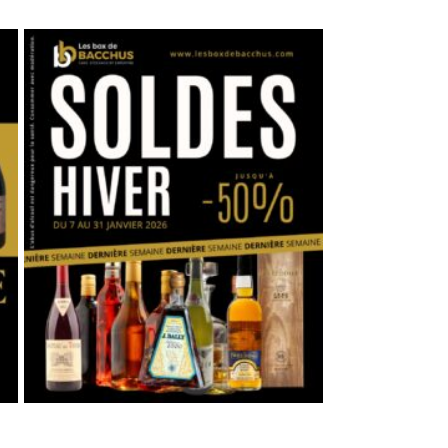
INS DE 18 ANS.
d’identité.
UTILES
LIENS SOCIAUX
 légales
Instagram
 de
Facebook