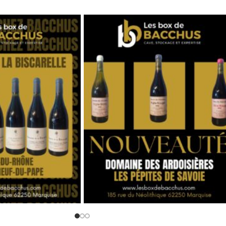
RESSE PUBLIQUE
E DE L’ALCOOL À DES MINEURS DE MO
ent une preuve de sa majorité, notamment par la production d’une pièce 
5-1 ET L. 3353-3.
CATÉGORIES
LIENS 
achet Comtes Lafon
Vins
Mentions
, dégustation et où
Spiritueux
Politique