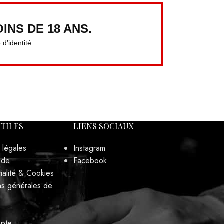
ialité & Cookies
ns générales de
pte