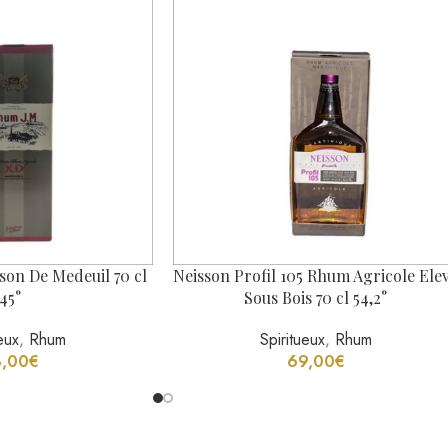
eux
,
Rhum
Spiritueux
,
Rhum
3,00
€
69,00
€