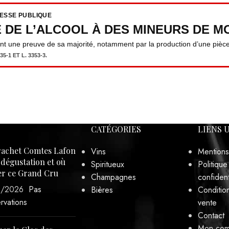
er ce Grand Cru
Champagnes
confident
3/2026
Pas
Bières
Conditio
rvations
vente
Contact
Mon com
er le Clos des
 : l’accord magistral
a poularde de
 aux morilles
/2025
Pas
rvations
internet développé par