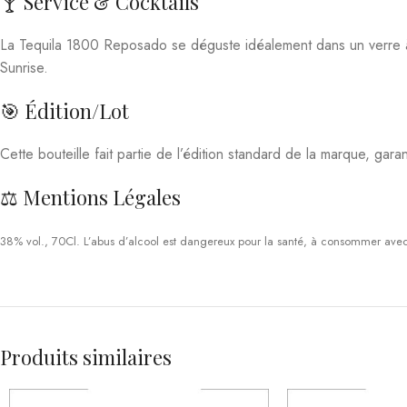
Produits similaires
Absolut 70 cl 40°
Rhum Jm Xo Crass
Spiritueux
,
Vodka