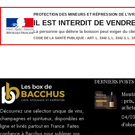
PROTECTION DES MINEURS ET RÉPRESSION DE L'IV
IL EST INTERDIT DE VENDR
La personne qui délivre la boisson peut exiger du cli
CODE DE LA SANTÉ PUBLIQUE : ART. L. 3342-1, L. 3342-3, L. 333
DERNIERS POSTS
Montr
: prix
achet
Découvrez une sélection unique de vins,
04/0
champagnes et spiritueux, disponibles en
d'obse
ligne et livrés partout en France. Faites
confiance à Bacchus pour sublimer vos
instants de convivialité.
Sublim