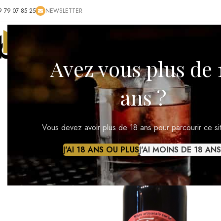
9 79 07 85 25
NEWSLETTER
ACCUEIL
BOUTIQUE
BLOG
CONTACT
RÉ
Avez vous plus de 
ans ?
Vous devez avoir plus de 18 ans pour parcourir ce si
J'AI 18 ANS OU PLUS
J'AI MOINS DE 18 ANS