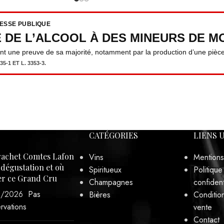
RESSE PUBLIQUE
E DE L’ALCOOL À DES MINEURS DE MO
ent une preuve de sa majorité, notamment par la production d’une pièce 
5-1 ET L. 3353-3.
CATÉGORIES
LIENS 
achet Comtes Lafon
Vins
Mentions
, dégustation et où
Spiritueux
Politique
er ce Grand Cru
Champagnes
confident
3/2026
Pas
Bières
Conditio
rvations
vente
Contact
Mon com
er le Clos des