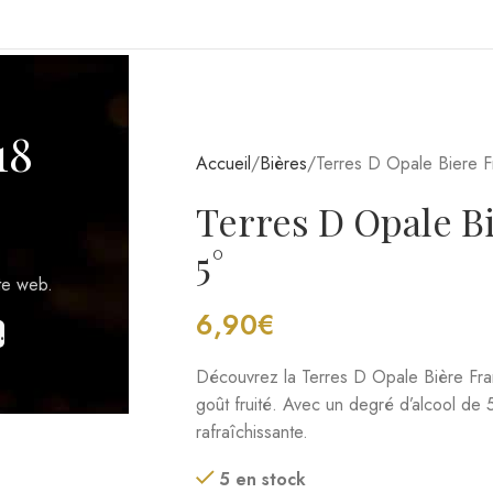
GIONS VITICOLES
18
Accueil
Bières
Terres D Opale Biere F
Terres D Opale Bi
5°
te web.
6,90
€
.
Découvrez la Terres D Opale Bière Fram
goût fruité. Avec un degré d’alcool de 5
rafraîchissante.
5 en stock