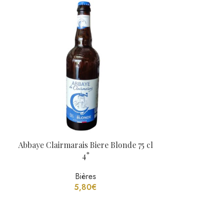
Abbaye Clairmarais Biere Blonde 75 cl
Thiriez Biere W
4°
Bières
5,80
€