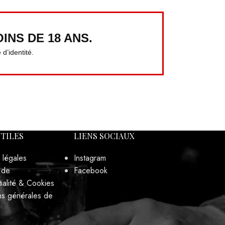
INS DE 18 ANS.
d’identité.
UTILES
LIENS SOCIAUX
 légales
Instagram
 de
Facebook
ialité & Cookies
ns générales de
pte