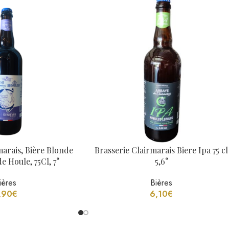
arais, Bière Blonde
Brasserie Clairmarais Biere Ipa 75 cl
e Houle, 75Cl, 7°
5,6°
ières
Bières
,90
€
6,10
€