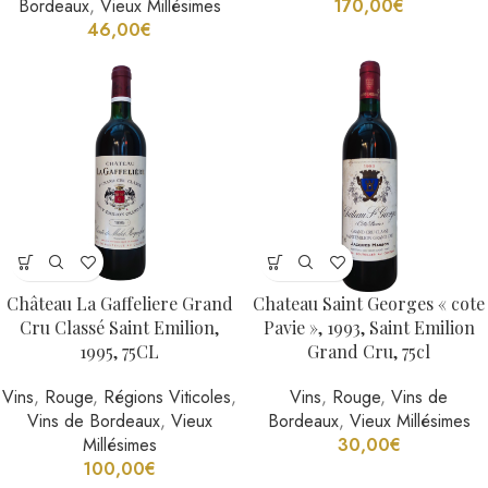
Bordeaux
,
Vieux Millésimes
170,00
€
46,00
€
Château La Gaffeliere Grand
Chateau Saint Georges « cote
Cru Classé Saint Emilion,
Pavie », 1993, Saint Emilion
1995, 75CL
Grand Cru, 75cl
Vins
,
Rouge
,
Régions Viticoles
,
Vins
,
Rouge
,
Vins de
Vins de Bordeaux
,
Vieux
Bordeaux
,
Vieux Millésimes
Millésimes
30,00
€
100,00
€