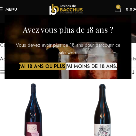
0
MENU
0,00
Régions Viticoles
Avez vous plus de 18 ans ?
Catégories
Vous devez avoir plus de 18 ans pour parcourir ce
Catégorisation des vins par région viticole française
site web.
Accueil
Régions Viticoles
Affichage de 1–12 sur 600 résultats
J'AI 18 ANS OU PLUS
J'AI MOINS DE 18 ANS.
Afficher la barre latérale