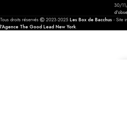
30/11
d'obse
Tous droits réservés
2023-2025
Les Box de Bacchus
- Site 
l'Agence The Good Lead New York
.