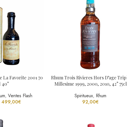
ie La Favorite 2001 70
Rhum Trois Rivieres Hors D’age Trip
l 40°
Millesime 1999, 2000, 2010, 42° 75cl
um
,
Ventes Flash
Spiritueux
,
Rhum
499,00
€
92,00
€
€