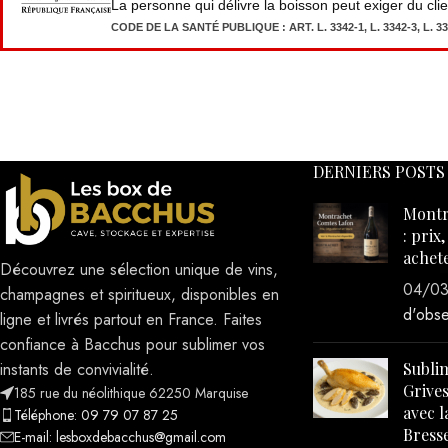
La personne qui délivre la boisson peut exiger du cli
CODE DE LA SANTÉ PUBLIQUE : ART. L. 3342-1, L. 3342-3, L. 333
DERNIERS POSTS
Montr
: prix
achet
Découvrez une sélection unique de vins,
04/0
champagnes et spiritueux, disponibles en
d'obse
ligne et livrés partout en France. Faites
confiance à Bacchus pour sublimer vos
Sublim
instants de convivialité.
Grives
185 rue du néolithique 62250 Marquise
avec l
Téléphone: 09 79 07 87 25
Bresse
E-mail: lesboxdebacchus@gmail.com