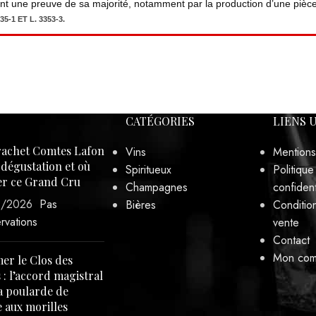
ent une preuve de sa majorité, notamment par la production d’une pièce 
5-1 ET L. 3353-3.
CATÉGORIES
LIENS 
achet Comtes Lafon
Vins
Mentions
, dégustation et où
Spiritueux
Politique
er ce Grand Cru
Champagnes
confident
3/2026
Pas
Bières
Conditio
rvations
vente
Contact
Mon com
er le Clos des
 : l’accord magistral
a poularde de
 aux morilles