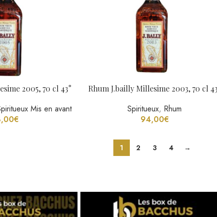
esime 2005, 70 cl 43°
Rhum J.bailly Millesime 2003, 70 cl 4
Spiritueux Mis en avant
Spiritueux
,
Rhum
,00
€
94,00
€
1
2
3
4
→