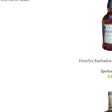
Doorlys Barbados 
Spiritu
5