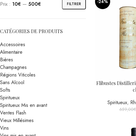
-24%
Prix :
10€
—
500€
FILTRER
CATÉGORIES DE PRODUITS
Accessoires
Alimentaire
Bières
Champagnes
Régions Viticoles
Sans Alcool
Flibustes Distiller
c
Softs
Spiritueux
Spiritueux
,
Rh
Spiritueux Mis en avant
659,00
Ventes Flash
Vieux Millésimes
Vins
Vins mis en avant