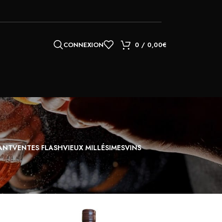
CONNEXION
0
/
0,00
€
VANT
VENTES FLASH
VIEUX MILLÉSIMES
VINS
18
24