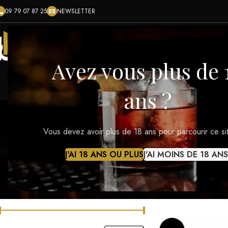
09 79 07 87 25
NEWSLETTER
ACCUEIL
BOUTIQUE
BLOG
CONTACT
RÉ
Avez vous plus de 
ans ?
Vous devez avoir plus de 18 ans pour parcourir ce si
ACCESSOIRES
ALIMENTAIRE
BIÈRES
CHAMPAGNES
RÉGIONS 
J'AI 18 ANS OU PLUS
J'AI MOINS DE 18 ANS
FILTRER LES PRODUITS PAR PRIX
Accueil
Produits id