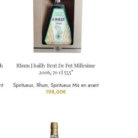
sh
Rhum J.bailly Brut De Fut Millesime
2006, 70 cl 57,5°
nt
Spiritueux
,
Rhum
,
Spiritueux Mis en avant
198,00
€