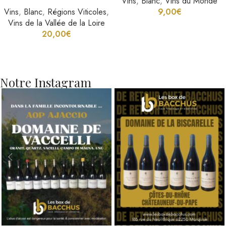
Vins
,
Blanc
,
Vins du Monde
Vins
,
Blanc
,
Régions Viticoles
,
9,00
€
Vins de la Vallée de la Loire
20,00
€
Notre Instagram