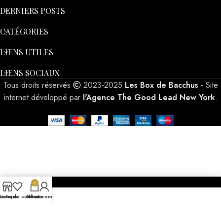
DERNIERS POSTS
CATÉGORIES
LIENS UTILES
LIENS SOCIAUX
Tous droits réservés
2023-2025
Les Box de Bacchus
- Site
internet développé par
l'Agence The Good Lead New York
.
0
outique
Liste de souhaits
Panier
Mon compte