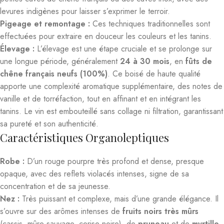
levures indigènes pour laisser s’exprimer le terroir.
Pigeage et remontage :
Ces techniques traditionnelles sont
effectuées pour extraire en douceur les couleurs et les tanins.
Élevage :
L’élevage est une étape cruciale et se prolonge sur
une longue période, généralement
24 à 30 mois
, en
fûts de
chêne français neufs (100%)
. Ce boisé de haute qualité
apporte une complexité aromatique supplémentaire, des notes de
vanille et de torréfaction, tout en affinant et en intégrant les
tanins. Le vin est embouteillé sans collage ni filtration, garantissant
sa pureté et son authenticité.
Caractéristiques Organoleptiques
Robe :
D’un rouge pourpre très profond et dense, presque
opaque, avec des reflets violacés intenses, signe de sa
concentration et de sa jeunesse.
Nez :
Très puissant et complexe, mais d’une grande élégance. Il
s’ouvre sur des arômes intenses de
fruits noirs très mûrs
(cassis, mûre sauvage, cerise noire), de
pruneau
et de
myrtille
.