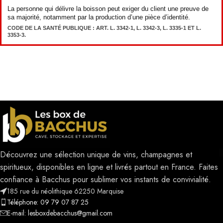
La personne qui délivre la boisson peut exiger du client une preuve de
sa majorité, notamment par la production d’une pièce d’identité.
CODE DE LA SANTÉ PUBLIQUE : ART. L. 3342-1, L. 3342-3, L. 3335-1 ET L.
3353-3.
Découvrez une sélection unique de vins, champagnes et
spiritueux, disponibles en ligne et livrés partout en France. Faites
confiance à Bacchus pour sublimer vos instants de convivialité.
185 rue du néolithique 62250 Marquise
Téléphone: 09 79 07 87 25
E-mail: lesboxdebacchus@gmail.com