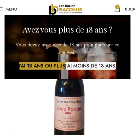
0
MENU
0,00
Avez vous plus de 18 ans ?
Vous devez avoir plus de 18 ans pour parcourir ce
site web.
J'AI 18 ANS OU PLUS
J'AI MOINS DE 18 ANS.