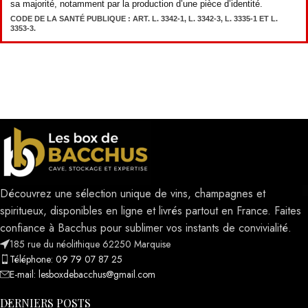
sa majorité, notamment par la production d’une pièce d’identité.
CODE DE LA SANTÉ PUBLIQUE : ART. L. 3342-1, L. 3342-3, L. 3335-1 ET L.
3353-3.
Découvrez une sélection unique de vins, champagnes et
spiritueux, disponibles en ligne et livrés partout en France. Faites
confiance à Bacchus pour sublimer vos instants de convivialité.
185 rue du néolithique 62250 Marquise
Téléphone: 09 79 07 87 25
E-mail: lesboxdebacchus@gmail.com
DERNIERS POSTS