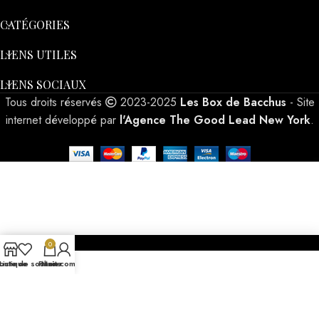
CATÉGORIES
LIENS UTILES
LIENS SOCIAUX
Tous droits réservés
2023-2025
Les Box de Bacchus
- Site
internet développé par
l'Agence The Good Lead New York
.
0
outique
Liste de souhaits
Panier
Mon compte