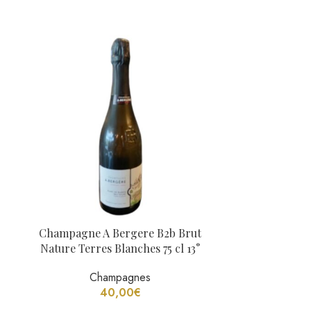
Champagne A Bergere B2b Brut
Champagne La
Nature Terres Blanches 75 cl 13°
Pinot Noit
Champagnes
C
40,00
€