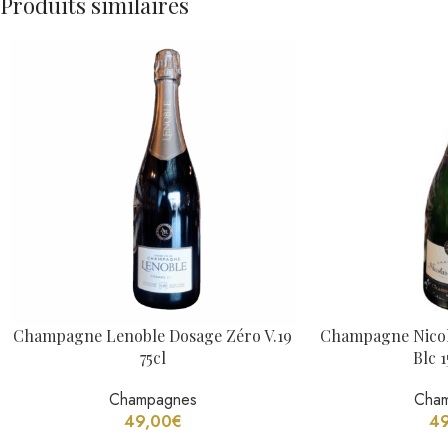
Champagne Lenoble Dosage Zéro V.19
Champagne Nicola
75cl
Blc 1
Champagnes
Cha
49,00
€
4