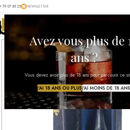
9 79 07 85 25
NEWSLETTER
ACCUEIL
BOUTIQUE
BLOG
CONTACT
RÉ
Avez vous plus de 
ans ?
Vous devez avoir plus de 18 ans pour parcourir ce si
J'AI 18 ANS OU PLUS
J'AI MOINS DE 18 ANS