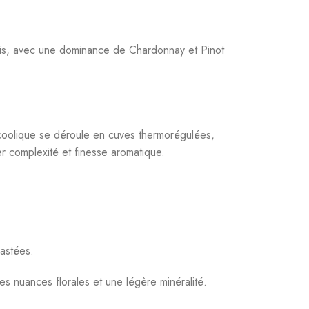
ois, avec une dominance de Chardonnay et Pinot
lcoolique se déroule en cuves thermorégulées,
er complexité et finesse aromatique.
oastées.
es nuances florales et une légère minéralité.