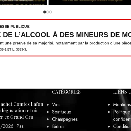
RESSE PUBLIQUE
E DE L’ALCOOL À DES MINEURS DE MO
ent une preuve de sa majorité, notamment par la production d’une pièce 
5-1 ET L. 3353-3.
CATÉGORIES
LIENS 
achet Comtes Lafon
Vins
Mentions
, dégustation et où
Spiritueux
Politique
er ce Grand Cru
Champagnes
confident
3/2026
Pas
Bières
Conditio
rvations
vente