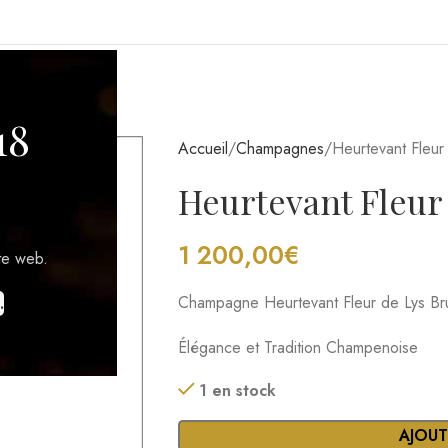
GIONS VITICOLES
18
Accueil
Champagnes
Heurtevant Fleur
Heurtevant Fleur D
1 200,00
€
te web.
Champagne Heurtevant Fleur de Lys Br
.
Élégance et Tradition Champenoise
1 en stock
AJOUT