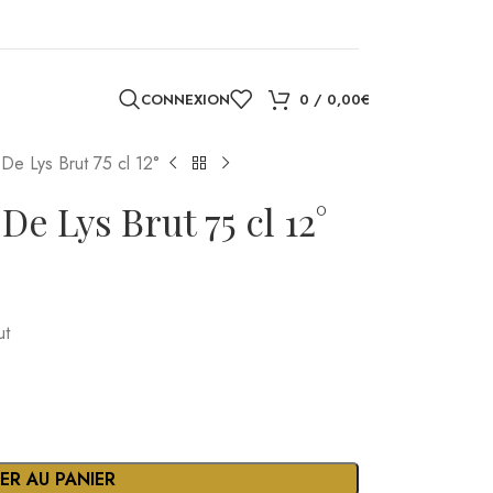
CONNEXION
0
/
0,00
€
 De Lys Brut 75 cl 12°
e Lys Brut 75 cl 12°
ut
ER AU PANIER