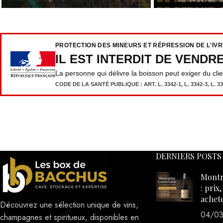
PROTECTION DES MINEURS ET RÉPRESSION DE L'IV
IL EST INTERDIT DE VENDR
La personne qui délivre la boisson peut exiger du cli
CODE DE LA SANTÉ PUBLIQUE : ART. L. 3342-1, L. 3342-3, L. 333
DERNIERS POSTS
Montr
: prix
achet
Découvrez une sélection unique de vins,
04/0
champagnes et spiritueux, disponibles en
d'obse
ligne et livrés partout en France. Faites