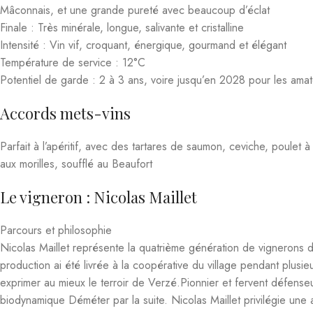
Situé à Verzé, au cœur du Mâconnais, à 60 km au nord de Lyon et 
Encépagement : majoritairement chardonnay (environ 6,15 ha), avec
Réputation
Le domaine est considéré comme une référence en Mâconnais pour s
Le Chemin Blanc » issue des plus vieilles vignes du domaine est p
Nicolas Maillet.
En résumé
:
Le Mâcon Verzé Blanc 2022 de Nicolas Maillet est un vin blanc b
minéral et gourmand. Il est le reflet du travail méticuleux et respe
Mâconnais, sur un domaine familial de petite taille, où la qualité pr
L’abus d’alcool est dangereux pour la santé, consommez avec mod