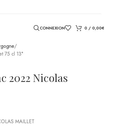
CONNEXION
0
/
0,00
€
 de levures commerciales