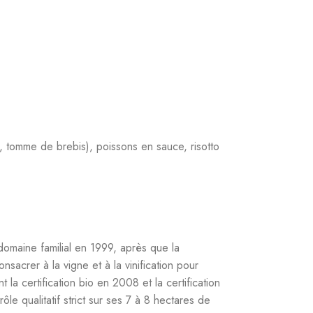
ns, aujourd’hui exploité sur 7 à 8 hectares.
ngués dans les guides spécialisés. La cuvée «
ion minérale qui caractérise la production de
sans bois, d’une grande pureté, à la fois vif,
onnier de la viticulture biologique dans le