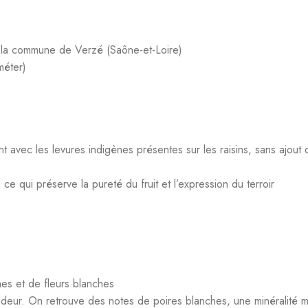
e la famille Maillet à Verzé, au cœur du Mâconnais. Il reprend le 
urs décennies. Ingénieur agronome de formation, il choisit de se con
de la culture biologique et biodynamique dans la région, il obtient 
pproche artisanale, refusant l’agrandissement pour garder un contrô
avoriser l’enracinement profond et la vie microbienne du sol. Vend
lles, sans levures exogènes, pour respecter l’identité de chaque pa
 leur éclat, leur tension minérale et leur absence d’artifices bois
critique pour leur régularité et leur capacité à exprimer fidèlement