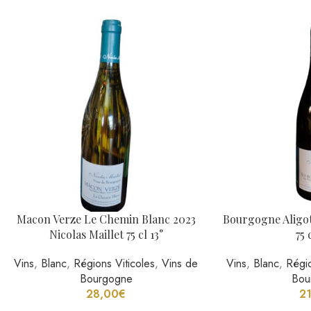
Chablis Premier Cru Les Fourneaux
La Demoiselle Bl
Blanc 2021 Samuel Billaud 75 cl 13°
Bernard Fayolle,
Vins
,
Blanc
,
Régions Viticoles
,
Vins de
Vins
,
Blanc
Bourgogne
2
59,00
€
Notre Instagram