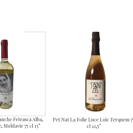
RESSE PUBLIQUE
E DE L’ALCOOL À DES MINEURS DE MO
ent une preuve de sa majorité, notamment par la production d’une pièce 
5-1 ET L. 3353-3.