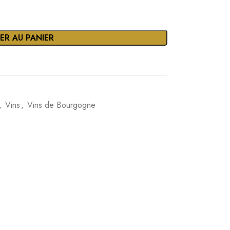
arquée typique des terroirs calcaires du
é, tomme de brebis), poissons en sauce, risotto