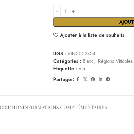
mes et de fleurs blanches
ndeur. On retrouve des notes de poires blanches, une minéralité m
teurs
à la crème, rôti de porc à l’ananas, fromages affinés (chèvre, comt