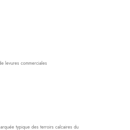
domaine familial en 1999, après que la
sacrer à la vigne et à la vinification pour
la certification bio en 2008 et la certification
le qualitatif strict sur ses 7 à 8 hectares de
anges exclusivement manuelles, en petites
rcelle et millésime. Aucun élevage en bois, afin
és. Les blancs du domaine, issus principalement
 le terroir du Mâconnais.