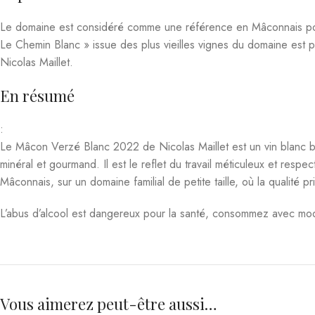
Nicolas Maillet 75 cl 13°
75 
Vins
,
Blanc
,
Régions Viticoles
,
Vins de
Vins
,
Blanc
,
Régio
Bourgogne
Bou
28,00
€
2
Produits similaires