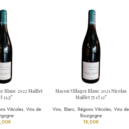
anche Feteasca Alba,
Pet Nat La Folie Luce Loic Terquem 7
 Moldavie 75 cl 13°
cl 12,5°
,
Vins du Monde
Vins
,
Rosé
,
Régions Viticoles
,
Vins de 
8,00
€
Vallée de la Loire
16,00
€