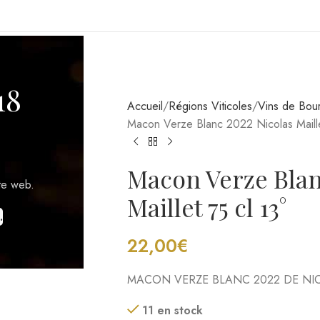
TICOLES
CRIPTION
INFORMATIONS COMPLÉMENTAIRES
18
 sur la commune de Verzé (Saône-et-Loire)
méter)
te web.
.
 avec les levures indigènes présentes sur les raisins, sans ajout
e qui préserve la pureté du fruit et l’expression du terroir