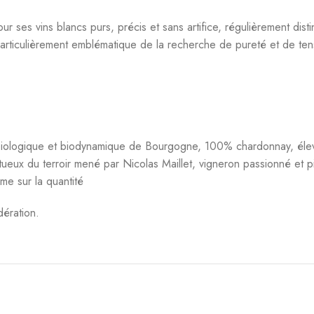
cl 12,5°
Maillet 75 cl 12°
ns Viticoles
,
Vins de
Vins
,
Blanc
,
Régions Viticoles
,
Vins d
rgogne
Bourgogne
1,00
€
18,00
€