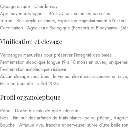
Parcours et philosophie
Nicolas Maillet représente la quatrième génération de vignerons d
production ai été livrée à la coopérative du village pendant plusie
exprimer au mieux le terroir de Verzé.Pionnier et fervent défenseur 
biodynamique Déméter par la suite. Nicolas Maillet privilégie une a
vignes.
Méthodes culturales et vinification
Travail du sol sans herbicides chimiques, labours réguliers pour f
caisses pour préserver la qualité des raisins. Vinifications nature
de préserver la pureté aromatique et la minéralité des vins.
Style des vins
Les vins de Nicolas Maillet sont reconnus pour leur grande pureté,
de vieilles vignes de chardonnay, sont régulièrement salués par la 
Le domaine Nicolas Maillet