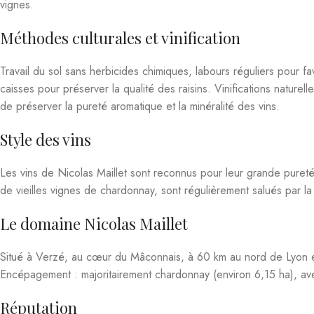
Vous aimerez peut-être aussi…
Macon Verze Le Chemin Blanc 2023
Bourgogne Aligot