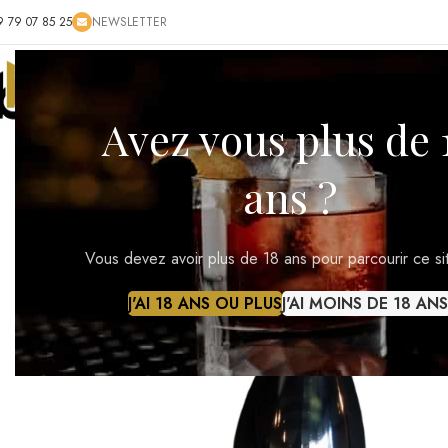
ACCUEIL
BOUTIQUE
BLOG
CONTACT
RÉGIONS VI
DES
Cépage et vignoble
Avez vous plus de 
Cépage unique : Chardonnay
Âge moyen des vignes : 45 à 50 ans selon les parcelles
ans ?
Terroir : Sols argilo-calcaires, exposition majoritairement à l’est
Certification : Agriculture Biologique (Ecocert) et Biodynamie (Dé
Vous devez avoir plus de 18 ans pour parcourir ce si
Vinification et élevage
J'AI 18 ANS OU PLUS
J'AI MOINS DE 18 ANS
Vendanges manuelles pour préserver l’intégrité des baies
Fermentation alcoolique longue (9 à 10 mois) en cuves, uniquement
Fermentation malolactique réalisée
Aucun élevage sous bois : le vin est élevé exclusivement en cuve, c
Mise en bouteille : juillet 2023