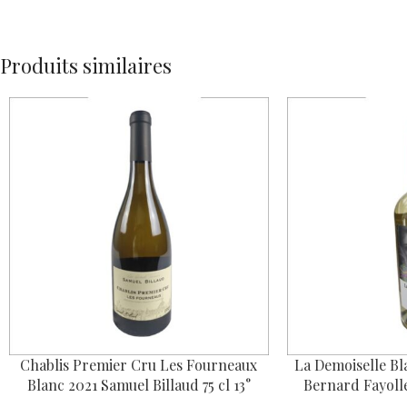
PROTECTION DES MINEURS ET RÉPRESSION DE L'IV
IL EST INTERDIT DE VENDR
La personne qui délivre la boisson peut exiger du cli
CODE DE LA SANTÉ PUBLIQUE : ART. L. 3342-1, L. 3342-3, L. 333