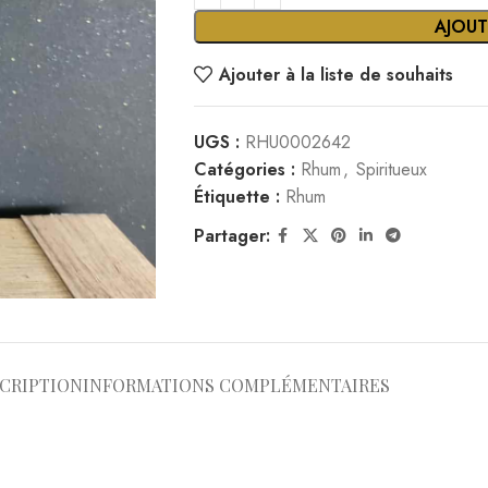
AJOUT
Ajouter à la liste de souhaits
UGS :
RHU0002642
Catégories :
Rhum
,
Spiritueux
Étiquette :
Rhum
Partager:
CRIPTION
INFORMATIONS COMPLÉMENTAIRES
n au voyage. Alliant la douceur de la framboise à l’exotisme du litc