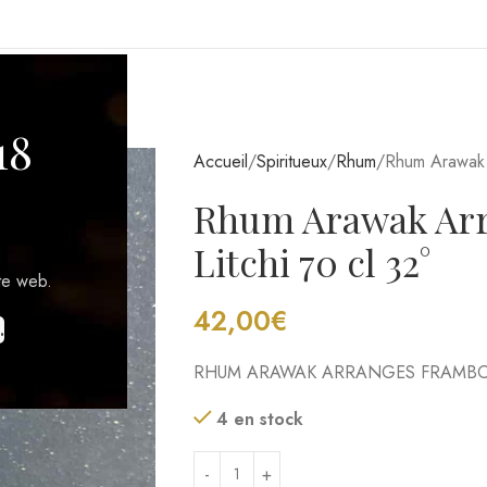
GIONS VITICOLES
18
Accueil
Spiritueux
Rhum
Rhum Arawak 
Rhum Arawak Arr
Litchi 70 cl 32°
te web.
42,00
€
.
RHUM ARAWAK ARRANGES FRAMBOIS
4 en stock