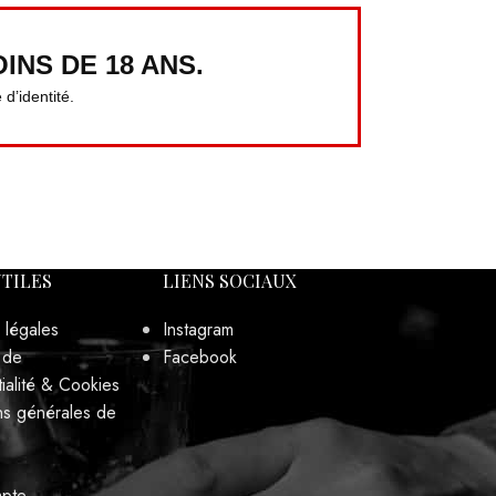
INS DE 18 ANS.
d’identité.
UTILES
LIENS SOCIAUX
 légales
Instagram
 de
Facebook
ialité & Cookies
ns générales de
pte