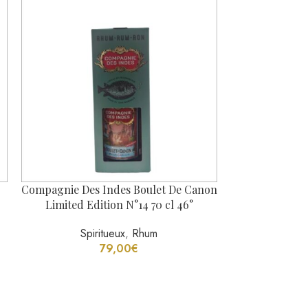
Compagnie Des Indes Boulet De Canon
Hampden Estat
Limited Edition N°14 70 cl 46°
Rum Aged
Spiritueux
,
Rhum
Spi
79,00
€