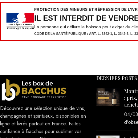
PROTECTION DES MINEURS ET RÉPRESSION DE L'IV
IL EST INTERDIT DE VENDR
La personne qui délivre la boisson peut exiger du cli
CODE DE LA SANTÉ PUBLIQUE : ART. L. 3342-1, L. 3342-3, L. 333
DERNIERS POSTS
Montr
: prix
achet
Découvrez une sélection unique de vins,
04/0
champagnes et spiritueux, disponibles en
d'obse
ligne et livrés partout en France. Faites
confiance à Bacchus pour sublimer vos
instants de convivialité.
Sublim