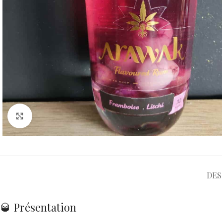
Cliquez pour agrandir
DES
🥃 Présentation
Le Rhum Arawak arrangé Framboise Litchi est une véritable invitatio