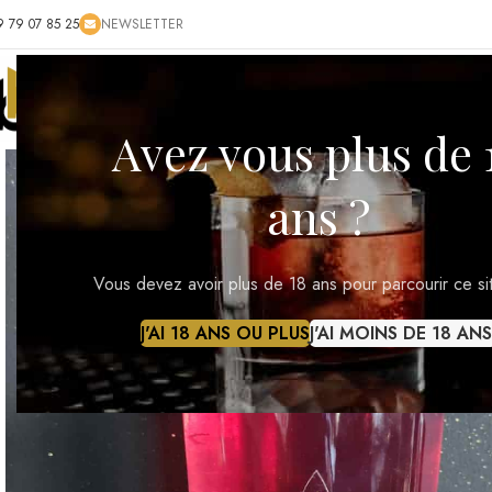
9 79 07 85 25
NEWSLETTER
ACCUEIL
BOUTIQUE
BLOG
CONTACT
RÉ
Avez vous plus de 
ans ?
Vous devez avoir plus de 18 ans pour parcourir ce si
J'AI 18 ANS OU PLUS
J'AI MOINS DE 18 ANS