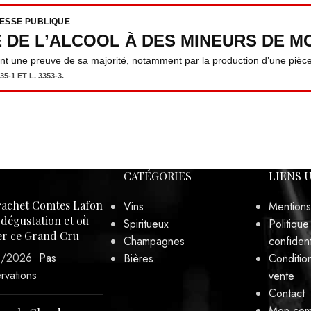
RESSE PUBLIQUE
E DE L’ALCOOL À DES MINEURS DE MO
ent une preuve de sa majorité, notamment par la production d’une pièce 
5-1 ET L. 3353-3.
CATÉGORIES
LIENS 
achet Comtes Lafon
Vins
Mentions
, dégustation et où
Spiritueux
Politique
er ce Grand Cru
Champagnes
confident
3/2026
Pas
Bières
Conditio
rvations
vente
Contact
Mon com
er le Clos des