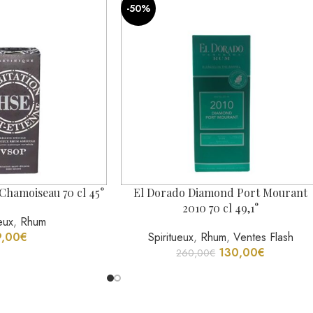
Chamoiseau 70 cl 45°
El Dorado Diamond Port Mourant
2010 70 cl 49,1°
eux
,
Rhum
9,00
€
Spiritueux
,
Rhum
,
Ventes Flash
130,00
€
260,00
€