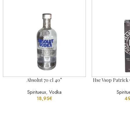
Absolut 70 cl 40°
Hse Vsop Patrick 
Spiritueux
,
Vodka
Spiritu
18,95
€
4
Notre Instagram