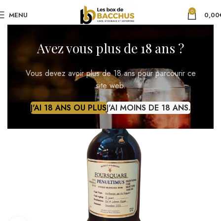
0
MENU
0,00
Avez vous plus de 18 ans ?
Vous devez avoir plus de 18 ans pour parcourir ce
site web.
J'AI 18 ANS OU PLUS
J'AI MOINS DE 18 ANS.