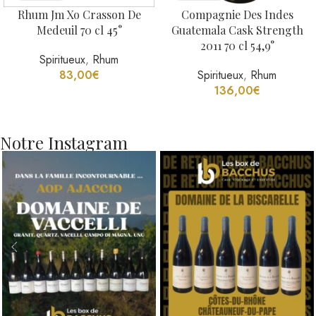
Rhum Jm Xo Crasson De
Compagnie Des Indes
Medeuil 70 cl 45°
Guatemala Cask Strength
2011 70 cl 54,9°
Spiritueux
,
Rhum
83,00
€
Spiritueux
,
Rhum
136,00
€
Notre Instagram