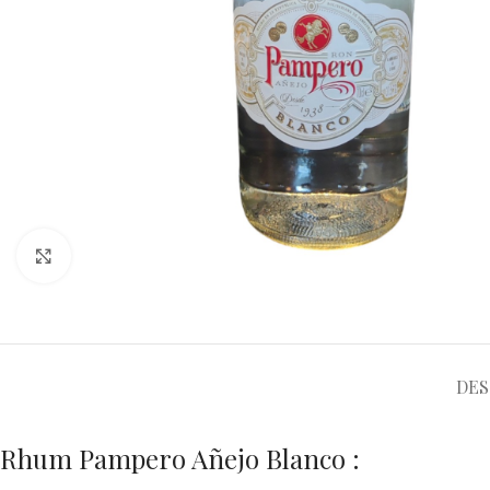
Distillation :
Le rhum est distillé dans des alambics tout en cuivr
Vieillissement :
L’Añejo Blanco est un assemblage de rhum blanc vi
complexité et douceur
1
.
Filtration :
Après vieillissement, le rhum est filtré sur charbon vég
Profil organoleptique
Robe :
Cristalline, limpide et brillante
1
4
7
.
Nez :
Frais, fruité, notes de canne à sucre, vanille, noisette, pom
Bouche :
Ronde, équilibrée, pureté des saveurs, vanille délicate, no
exotiques
1
3
5
.
Finale :
Douce, persistante, élégante
3
.