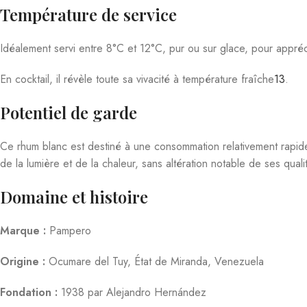
Matière première
Méthode de distillation
Vieillissement
Filtration
Teneur en alcool
Volume
Résumé
Le Rhum Pampero Añejo Blanco est un rhum blanc vénézuélien d’excepti