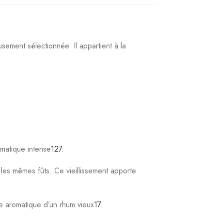
1
3
7
.
néanmoins se conserver plusieurs années à l’abri