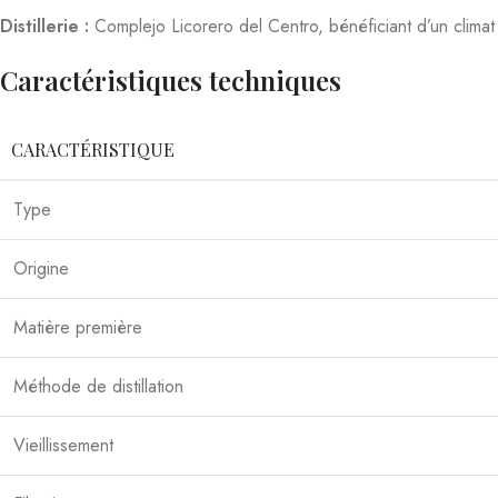
son nez fruité et sa bouche ronde, idéale pour la mixologie ou la 
le savoir-faire du Venezuela
1
3
7
.
L’abus d’alcool est dangereux pour la santé, consommez avec mod
Produits similaires