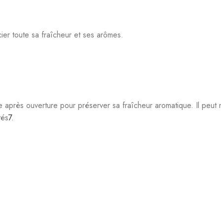
Mélasse de canne à sucre
Alambic tout cuivre
6 mois (rhum blanc) + 4 ans (rhum vieux)
Charbon végétal
37,5% vol.
70 cl
on, distillé en cuivre, vieilli en fûts de whisky puis filtré au cha