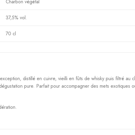
Neisson Profil 105 Rhum Agricole Ele
ndes Guatemala Cask
Sous Bois 70 cl 54,2°
11 70 cl 54,9°
Spiritueux
,
Rhum
eux
,
Rhum
69,00
€
6,00
€