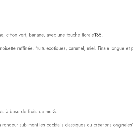
chaud et humide idéal pour le vieillissement du rhum
7
.
DÉTAIL
Rhum blanc vieilli (Añejo Blanco)
Venezuela