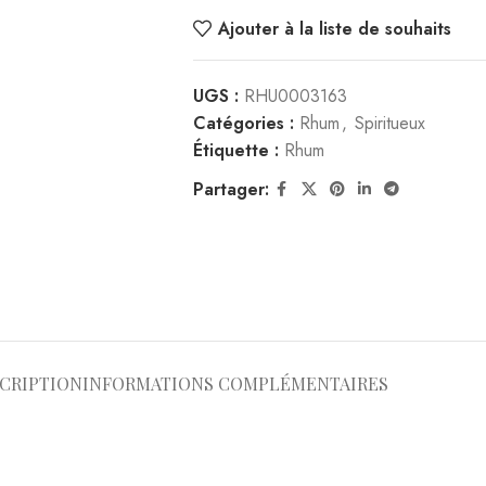
e, ce qui permet d’obtenir une grande pureté et une expression ar
eilli 6 mois en fûts de whisky et de rhum vieux élevé 4 ans dans 
étal, lui conférant une robe cristalline tout en conservant la riche
me, citron vert, banane, avec une touche florale
1
3
5
.
isette raffinée, fruits exotiques, caramel, miel. Finale longue et pe