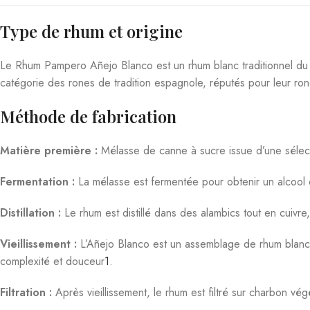
Accords mets-rhum
Le Pampero Añejo Blanco s’accorde parfaitement avec :
Mets exotiques : ceviche de poisson, brochettes de crevettes, pla
Cocktails : Mojito, Daiquiri, Cuba Libre, Caïpirinha. Sa pureté et s
Température de service
Idéalement servi entre 8°C et 12°C, pur ou sur glace, pour appréc
En cocktail, il révèle toute sa vivacité à température fraîche
1
3
.
Potentiel de garde
Ce rhum blanc est destiné à une consommation relativement rapide
de la lumière et de la chaleur, sans altération notable de ses quali