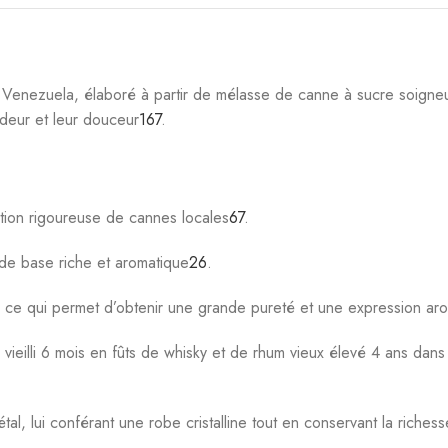
ts à base de fruits de mer
3
.
a rondeur subliment les cocktails classiques ou créations originales
ier toute sa fraîcheur et ses arômes.
 après ouverture pour préserver sa fraîcheur aromatique. Il peut 
tés
7
.