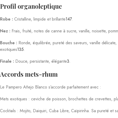
Domaine et histoire
Marque :
Pampero
Origine :
Ocumare del Tuy, État de Miranda, Venezuela
Fondation :
1938 par Alejandro Hernández
Distillerie :
Complejo Licorero del Centro, bénéficiant d’un climat 
Caractéristiques techniques
CARACTÉRISTIQUE
Type
Origine