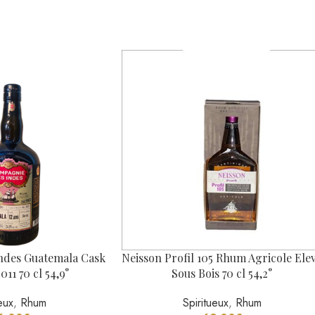
RESSE PUBLIQUE
E DE L’ALCOOL À DES MINEURS DE MO
ent une preuve de sa majorité, notamment par la production d’une pièce 
5-1 ET L. 3353-3.