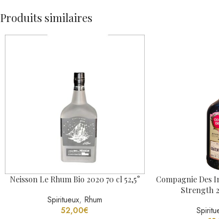
PROTECTION DES MINEURS ET RÉPRESSION DE L'IV
IL EST INTERDIT DE VENDR
La personne qui délivre la boisson peut exiger du cli
CODE DE LA SANTÉ PUBLIQUE : ART. L. 3342-1, L. 3342-3, L. 333