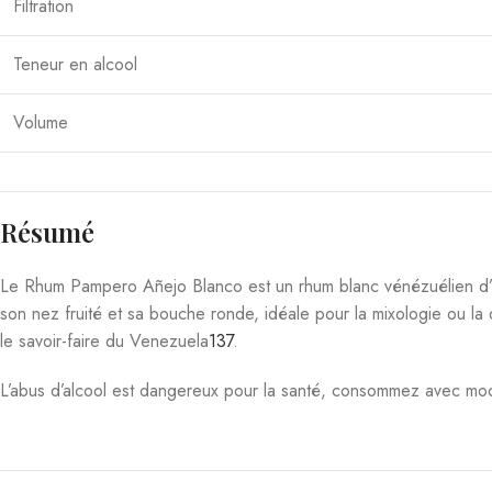
Neisson Le Rhum Bio 2020 70 cl 52,5°
Compagnie Des I
Strength 20
Spiritueux
,
Rhum
52,00
€
Spiritu
13
Notre Instagram