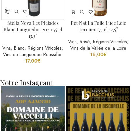
Stella Nova Les Pleiades
Pet Nat La Folie Luce Loic
Blanc Languedoc 2020 75 cl
Terquem 75 cl 12,5°
13,5°
Vins
,
Rosé
,
Régions Viticoles
,
Vins
,
Blanc
,
Régions Viticoles
,
Vins de la Vallée de la Loire
Vins du Languedoc-Roussillon
16,00
€
17,00
€
Notre Instagram