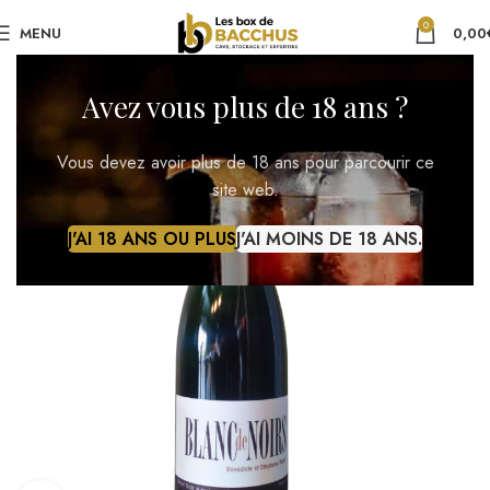
0
MENU
0,00
Avez vous plus de 18 ans ?
Vous devez avoir plus de 18 ans pour parcourir ce
site web.
J'AI 18 ANS OU PLUS
J'AI MOINS DE 18 ANS.