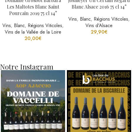
Domaine Grosbot Barbara
Josmeyer Un Certain Regard
Les Maltotes Blanc Saint
Blanc Alsace 2016 75 cl 14°
Pourcain 2019 75 cl 14°
Vins
,
Blanc
,
Régions Viticoles
,
Vins
,
Blanc
,
Régions Viticoles
,
Vins d'Alsace
Vins de la Vallée de la Loire
29,90
€
20,00
€
Notre Instagram