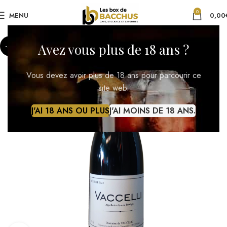
0
MENU
0,00
Avez vous plus de 18 ans ?
-2%
Vous devez avoir plus de 18 ans pour parcourir ce
site web.
J'AI 18 ANS OU PLUS
J'AI MOINS DE 18 ANS.