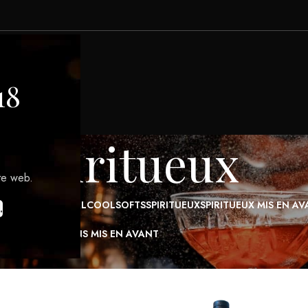
VINS MIS EN AVANT
TICOLES
Page 2
Afficher
9
12
18
te web.
.
cotch Whisky, Rich
Langs Blended Scotch Whisky, Smoo
ed, 46°, 70cl
and Mellow, 43°, 70cl