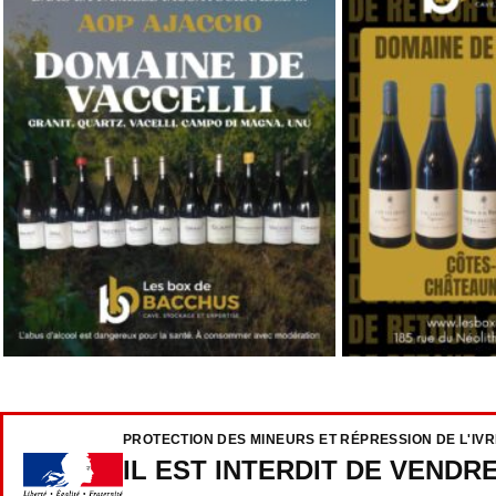
PROTECTION DES MINEURS ET RÉPRESSION DE L'IV
IL EST INTERDIT DE VENDR
La personne qui délivre la boisson peut exiger du cli
CODE DE LA SANTÉ PUBLIQUE : ART. L. 3342-1, L. 3342-3, L. 333
DERNIERS POSTS
Montr
: prix
achet
Découvrez une sélection unique de vins,
04/0
champagnes et spiritueux, disponibles en
d'obse
ligne et livrés partout en France. Faites