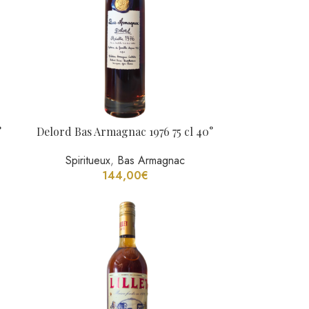
t
Lillet Rosé Apéritif, 75Cl, 17°
Spiritueux
,
Apéritif
ns
16,00
€
17
→