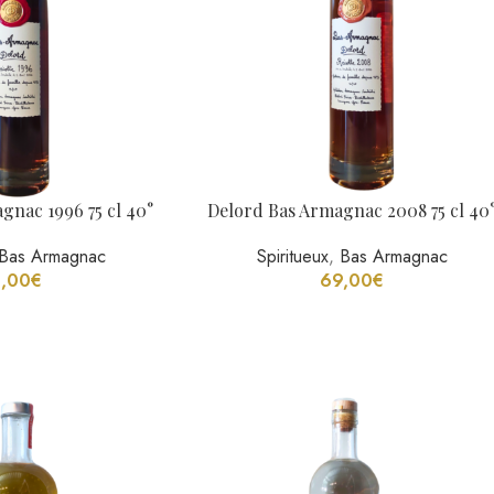
Brut, 70Cl, 0°
Marc de Cairanne, Domaine Berthe
Rayne, 50Cl, 42°
s Alcool
,
Softs
18,20
€
Spiritueux
,
Marc
,
Régions Viticoles
,
Vi
€
de la Vallée du Rhône
40,00
€
←
1
2
3
4
5
…
15
16