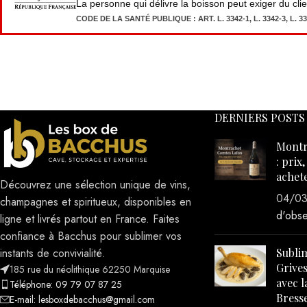
confiance à Bacchus pour sublimer vos
Sublim
instants de convivialité.
Grives
185 rue du néolithique 62250 Marquise
avec l
Téléphone: 09 79 07 87 25
Bresse
E-mail: lesboxdebacchus@gmail.com
30/11
d'obse
Tous droits réservés
2023-2025
Les Box de Bacchus
- Site 
l'Agence The Good Lead New York
.