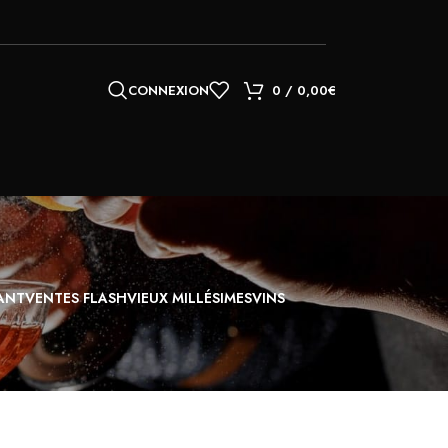
CONNEXION
0
/
0,00
€
18
24
th
Whisky Clonakilty, Irish, Galley Head,
Bourbon Cask Finish 70 cl 40°