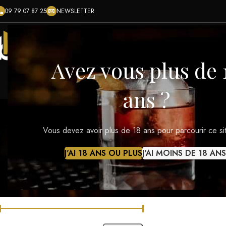
ACCUEIL
BOUTIQUE
BLOG
CONTACT
RÉGIONS VI
FILTRER LES PRODUITS PAR PRIX
Accueil
Spiritueux
Avez vous plus de 
Prix :
0€
—
500€
FILTRER
ans ?
CATÉGORIES DE PRODUITS
Vous devez avoir plus de 18 ans pour parcourir ce si
Accessoires
Alimentaire
J'AI 18 ANS OU PLUS
J'AI MOINS DE 18 ANS
Bières
Champagnes
Régions Viticoles
Sans Alcool
Langs Blended S
And Refin
Softs
Spiritueux