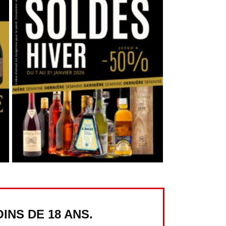
INS DE 18 ANS.
d’identité.
UTILES
LIENS SOCIAUX
 légales
Instagram
 de
Facebook
ialité & Cookies
ns générales de