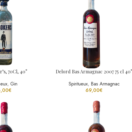
gnac 1996 75 cl 40°
Delord Bas Armagnac 2008 75 cl 40
Bas Armagnac
Spiritueux
,
Bas Armagnac
6,00
€
69,00
€