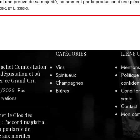
Contact
Mon com
er le Clos des
 : l’accord magistral
a poularde de
 aux morilles
/2025
Pas
rvations
internet développé par