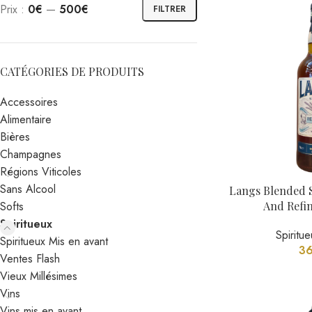
Spiritu
Spiritueux Mis en avant
36
Ventes Flash
Vieux Millésimes
Vins
Vins mis en avant
Gin Broker
Spirit
36