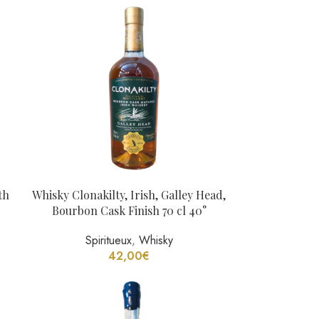
Spiritueux
,
Whisky
42,00
€
°
Delord Bas Armagnac 2006 75 cl 40°
Spiritueux
,
Bas Armagnac
69,00
€