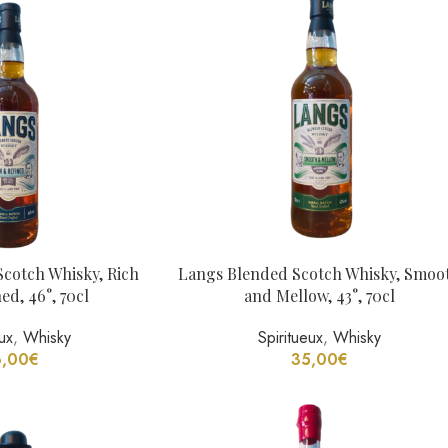
eux
,
Whisky
Spiritueux
,
Whisky
,00
€
35,00
€
’s, 70Cl, 40°
Delord Bas Armagnac 2007 75 cl 40
ueux
,
Gin
Spiritueux
,
Bas Armagnac
,00
€
69,00
€