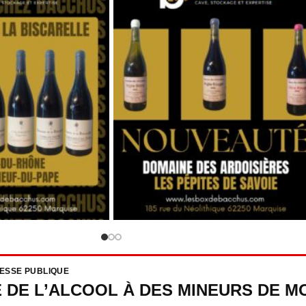
RESSE PUBLIQUE
E DE L’ALCOOL À DES MINEURS DE MO
ent une preuve de sa majorité, notamment par la production d’une pièce 
5-1 ET L. 3353-3.
CATÉGORIES
LIENS 
achet Comtes Lafon
Vins
Mentions
, dégustation et où
Spiritueux
Politique
er ce Grand Cru
Champagnes
confident
3/2026
Pas
Bières
Conditio
rvations
vente