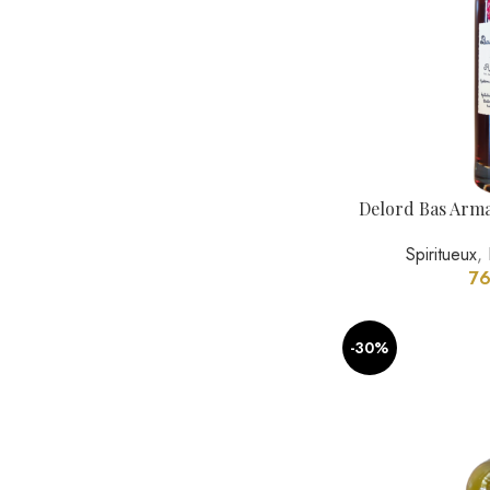
Gimber N°2 
Apéritif
,
San
26,00