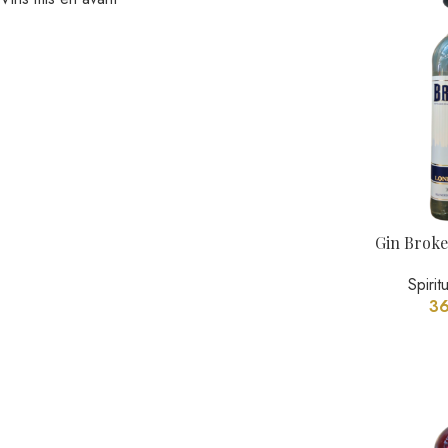
Delord Bas Arma
Spiritueux
,
7
-30%