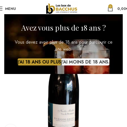
0
MENU
0,00
Avez vous plus de 18 ans ?
Vous devez avoir plus de 18 ans pour parcourir ce
site web.
J'AI 18 ANS OU PLUS
J'AI MOINS DE 18 ANS.