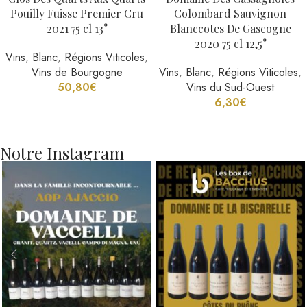
Pouilly Fuisse Premier Cru
Colombard Sauvignon
2021 75 cl 13°
Blanccotes De Gascogne
2020 75 cl 12,5°
Vins
,
Blanc
,
Régions Viticoles
,
Vins de Bourgogne
Vins
,
Blanc
,
Régions Viticoles
,
50,80
€
Vins du Sud-Ouest
6,30
€
Notre Instagram