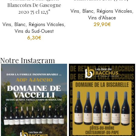
Blanccotes De Gascogne
Vins
,
Blanc
,
Régions Viticoles
,
2020 75 cl 12,5°
Vins d'Alsace
Vins
,
Blanc
,
Régions Viticoles
,
29,90
€
Vins du Sud-Ouest
6,30
€
Notre Instagram