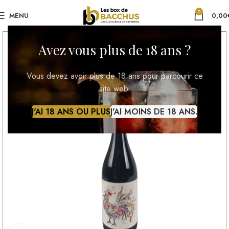
0
MENU
0,00
Avez vous plus de 18 ans ?
Vous devez avoir plus de 18 ans pour parcourir ce
site web.
J'AI 18 ANS OU PLUS
J'AI MOINS DE 18 ANS.