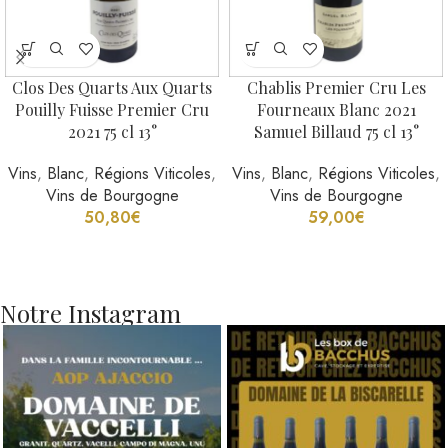
Clos Des Quarts Aux Quarts
Chablis Premier Cru Les
Pouilly Fuisse Premier Cru
Fourneaux Blanc 2021
2021 75 cl 13°
Samuel Billaud 75 cl 13°
Vins
,
Blanc
,
Régions Viticoles
,
Vins
,
Blanc
,
Régions Viticoles
,
Vins de Bourgogne
Vins de Bourgogne
50,80
€
59,00
€
Notre Instagram