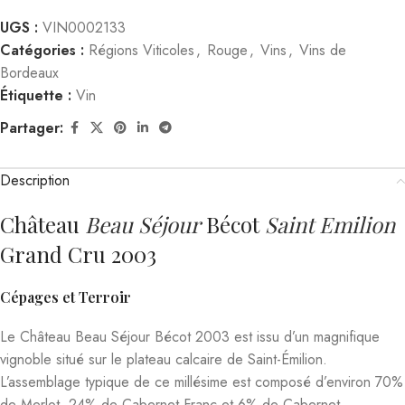
UGS :
VIN0002133
Catégories :
Régions Viticoles
,
Rouge
,
Vins
,
Vins de
Bordeaux
Étiquette :
Vin
Partager:
Description
Château
Beau Séjour
Bécot
Saint Emilion
Grand Cru 2003
Cépages et Terroir
Le Château Beau Séjour Bécot 2003 est issu d’un magnifique
vignoble situé sur le plateau calcaire de Saint-Émilion.
L’assemblage typique de ce millésime est composé d’environ 70%
de Merlot, 24% de Cabernet Franc et 6% de Cabernet