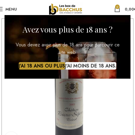
0
MENU
0,00
Avez vous plus de 18 ans ?
Vous devez avoir plus de 18 ans pour parcourir ce
site web.
J'AI 18 ANS OU PLUS
J'AI MOINS DE 18 ANS.