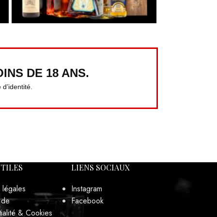
INS DE 18 ANS.
d’identité.
UTILES
LIENS SOCIAUX
 légales
Instagram
 de
Facebook
ialité & Cookies
ns générales de