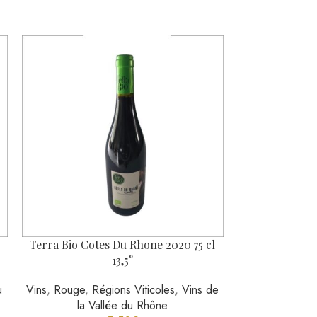
n
Terra Bio Cotes Du Rhone 2020 75 cl
Le Grill Du
13,5°
Roussill
u
Vins
,
Rouge
,
Régions Viticoles
,
Vins de
Vins
,
Rouge
,
R
la Vallée du Rhône
Langu
5,50
€