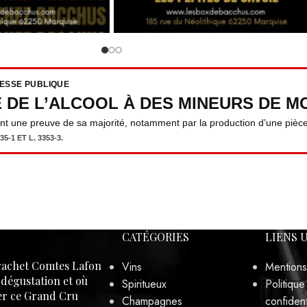
RESSE PUBLIQUE
E DE L’ALCOOL À DES MINEURS DE MO
ent une preuve de sa majorité, notamment par la production d’une pièce 
5-1 ET L. 3353-3.
CATÉGORIES
LIENS 
achet Comtes Lafon
Vins
Mentions
, dégustation et où
Spiritueux
Politique
er ce Grand Cru
Champagnes
confident
3/2026
Pas
Bières
Conditio