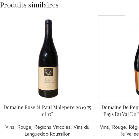
Domaine De Pepi
Domaine Rose & Paul Malepere 2019 75
Pays Du Val De L
cl 13°
Vins
,
Rouge
,
Régi
Vins
,
Rouge
,
Régions Viticoles
,
Vins du
la Vallé
Languedoc-Roussillon
9
20,00
€