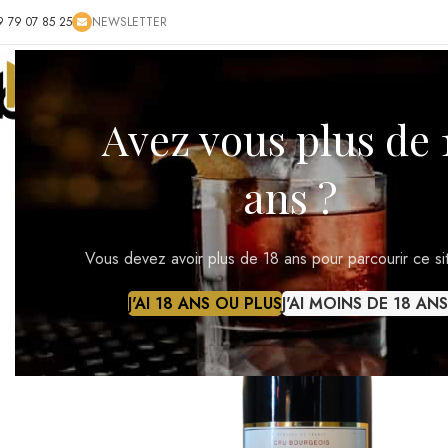
9 79 07 85 25
NEWSLETTER
ACCUEIL
BOUTIQUE
BLOG
CONTACT
RÉ
Avez vous plus de 
ans ?
Vous devez avoir plus de 18 ans pour parcourir ce si
J'AI 18 ANS OU PLUS
J'AI MOINS DE 18 ANS