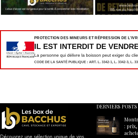
PROTECTION DES MINEURS ET RÉPRESSION DE L'IV
IL EST INTERDIT DE VENDR
La personne qui délivre la boisson peut exiger du cli
CODE DE LA SANTÉ PUBLIQUE : ART. L. 3342-1, L. 3342-3, L. 333
DERNIERS POSTS
Montr
: prix
achet
Découvrez une sélection unique de vins,
04/0
champagnes et spiritueux, disponibles en