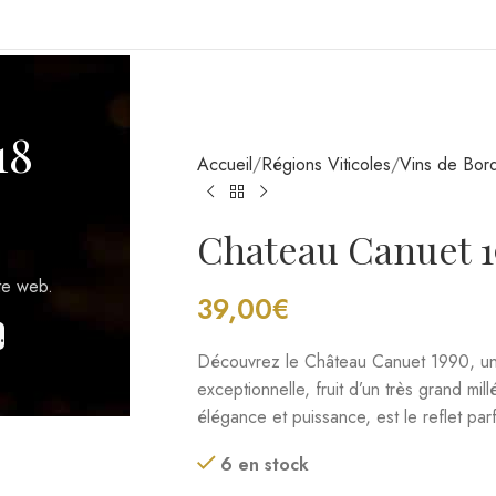
GIONS VITICOLES
18
Accueil
Régions Viticoles
Vins de Bor
Chateau Canuet 1
39,00
€
te web.
.
Découvrez le Château Canuet 1990, un
exceptionnelle, fruit d’un très grand mi
élégance et puissance, est le reflet parf
6 en stock