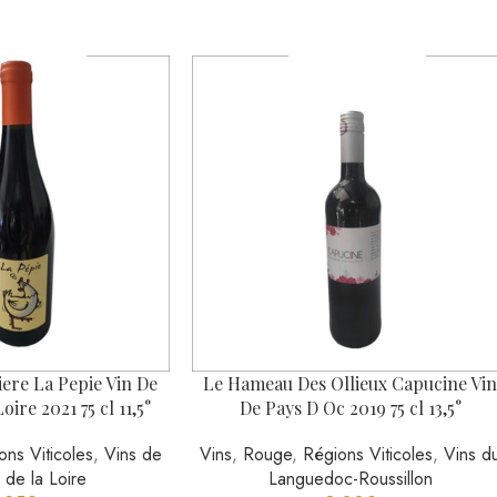
ere La Pepie Vin De
Le Hameau Des Ollieux Capucine Vi
oire 2021 75 cl 11,5°
De Pays D Oc 2019 75 cl 13,5°
ons Viticoles
,
Vins de
Vins
,
Rouge
,
Régions Viticoles
,
Vins d
e de la Loire
Languedoc-Roussillon
,25
€
9,00
€