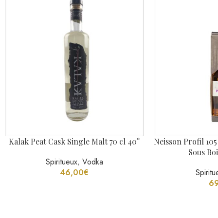
Kalak Peat Cask Single Malt 70 cl 40°
Neisson Profil 10
Sous Boi
Spiritueux
,
Vodka
46,00
€
Spiritu
6