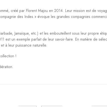
ommé, créé par Florent Majou en 2014. Leur mission est de voyage
 Compagnie des Indes » évoque les grandes compagnies commerciales
rbade, Jamaïque, etc.) et les embouteillent sous leur propre étique
1 est un exemple parfait de leur savoir-faire. En matière de sél
 et à leur puissance naturelle.
ollection !
ération.