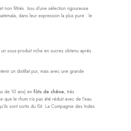
 non filtrés. Issu d’une sélection rigoureuse
temala, dans leur expression la plus pure : le
e, un sous-produit riche en sucres obtenu après
nir un distillat pur, mais avec une grande
us de 10 ans) en
fûts de chêne
, très
fie que le rhum n’a pas été réduit avec de l’eau
 qu’ils sont sortis du fût. La Compagnie des Indes
.