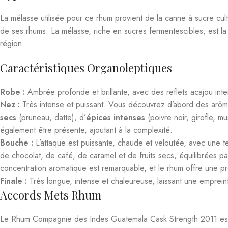
La mélasse utilisée pour ce rhum provient de la canne à sucre cul
de ses rhums. La mélasse, riche en sucres fermentescibles, est la 
région.
Caractéristiques Organoleptiques
Robe :
Ambrée profonde et brillante, avec des reflets acajou inte
Nez :
Très intense et puissant. Vous découvrez d’abord des arô
secs
(pruneau, datte), d’
épices intenses
(poivre noir, girofle, 
également être présente, ajoutant à la complexité.
Bouche :
L’attaque est puissante, chaude et veloutée, avec une 
de chocolat, de café, de caramel et de fruits secs, équilibrées p
concentration aromatique est remarquable, et le rhum offre une p
Finale :
Très longue, intense et chaleureuse, laissant une emprein
Accords Mets Rhum
Le Rhum Compagnie des Indes Guatemala Cask Strength 2011 est un
aguerris, il se marie aussi très bien avec :