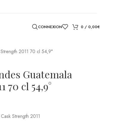
CONNEXION
0
/
0,00
€
trength 2011 70 cl 54,9°
ndes Guatemala
 70 cl 54,9°
Cask Strength 2011