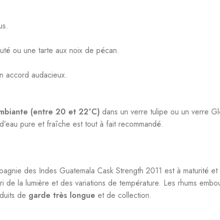
us.
uté ou une tarte aux noix de pécan.
n accord audacieux.
mbiante (entre 20 et 22°C)
dans un verre tulipe ou un verre Gl
 d’eau pure et fraîche est tout à fait recommandé.
pagnie des Indes Guatemala Cask Strength 2011 est à maturité et p
bri de la lumière et des variations de température. Les rhums embo
oduits de
garde très longue
et de collection.