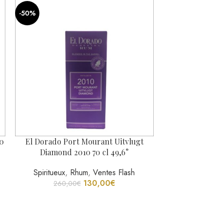
-50%
10
El Dorado Port Mourant Uitvlugt
Compagnie Des
Diamond 2010 70 cl 49,6°
Limited Ed
Spiritueux
,
Rhum
,
Ventes Flash
Spi
130,00
€
260,00
€