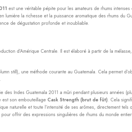
011
est une véritable pépite pour les amateurs de rhums intenses et
 lumière la richesse et la puissance aromatique des rhums du Gua
rience de dégustation profonde et inoubliable.
oduction d’Amérique Centrale. Il est élaboré à partir de la mélass
lumn still), une méthode courante au Guatemala. Cela permet d’obte
.
 des Indes Guatemala 2011 a mûri pendant plusieurs années (pl
e est son embouteillage
Cask Strength (brut de fût)
. Cela signi
lique naturelle et toute l’intensité de ses arômes, directement tels
 pour offrir des expressions singulières de rhums du monde entier