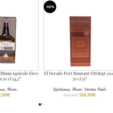
-50%
5 Rhum Agricole Eleve
El Dorado Port Mourant Uitvlugt 20
s 70 cl 54,2°
70 cl 51°
eux
,
Rhum
Spiritueux
,
Rhum
,
Ventes Flash
9,00
€
130,00
€
260,00
€