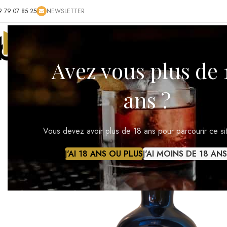
9 79 07 85 25
NEWSLETTER
ACCUEIL
BOUTIQUE
BLOG
CONTACT
RÉ
Avez vous plus de 
ans ?
Vous devez avoir plus de 18 ans pour parcourir ce si
J'AI 18 ANS OU PLUS
J'AI MOINS DE 18 ANS