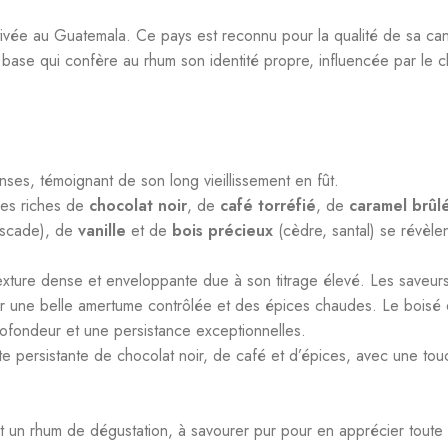
tivée au Guatemala. Ce pays est reconnu pour la qualité de sa cann
base qui confère au rhum son identité propre, influencée par le cli
nses, témoignant de son long vieillissement en fût.
mes riches de
chocolat noir
, de
café torréfié
, de
caramel brûl
muscade), de
vanille
et de
bois précieux
(cèdre, santal) se révèle
texture dense et enveloppante due à son titrage élevé. Les saveu
ar une belle amertume contrôlée et des épices chaudes. Le boisé es
rofondeur et une persistance exceptionnelles.
te persistante de chocolat noir, de café et d’épices, avec une to
 rhum de dégustation, à savourer pur pour en apprécier toute la 