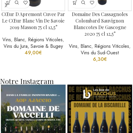
CŒur D Apremont Cuvee Par
Domaine Des Cassagnoles
Le CŒur Blanc Vin De Savoie
Colombard Sauvignon
2019 Masson 75 cl 12,5°
Blanccotes De Gascogne
2020 75 cl 12,5°
Vins
,
Blanc
,
Régions Viticoles
,
Vins du Jura, Savoie & Bugey
Vins
,
Blanc
,
Régions Viticoles
,
49,00
€
Vins du Sud-Ouest
6,30
€
Notre Instagram