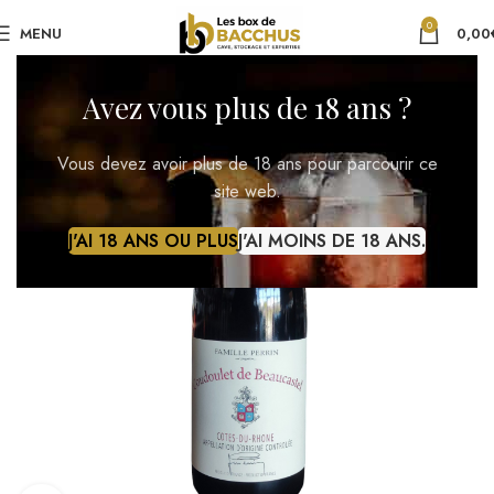
0
MENU
0,00
Avez vous plus de 18 ans ?
Vous devez avoir plus de 18 ans pour parcourir ce
site web.
J'AI 18 ANS OU PLUS
J'AI MOINS DE 18 ANS.