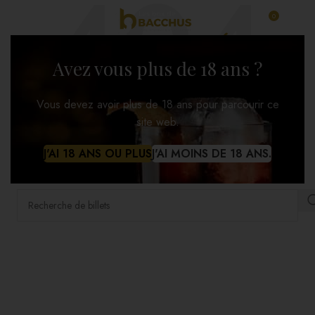
0
MENU
0,00
NON TROUVÉ
Avez vous plus de 18 ans ?
Vous devez avoir plus de 18 ans pour parcourir ce
C'est un peu embarrassant, n'est-ce pas?
site web.
On dirait que rien n'a été trouvé à cet endroit. Peut-être
J'AI 18 ANS OU PLUS
J'AI MOINS DE 18 ANS.
essayer une recherche?