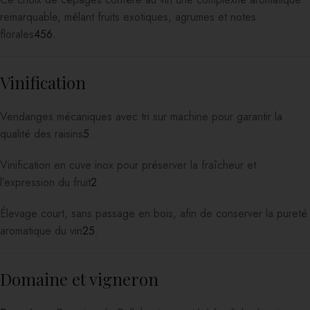
remarquable, mêlant fruits exotiques, agrumes et notes
florales
4
5
6
.
Vinification
Vendanges mécaniques avec tri sur machine pour garantir la
qualité des raisins
5
.
Vinification en cuve inox pour préserver la fraîcheur et
l’expression du fruit
2
.
Élevage court, sans passage en bois, afin de conserver la pureté
aromatique du vin
2
5
.
Domaine et vigneron