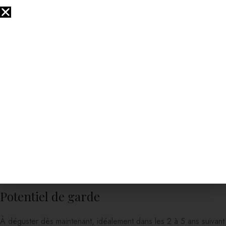
Poissons vapeur ou grillés
Salades composées
Viandes blanches (volaille, veau)
Fromages de brebis et de chèvre
3
4
5
6
Température de service
Servir frais, entre 8°C et 10°C pour une expression optimale des
arômes
4
5
.
Potentiel de garde
À déguster dès maintenant, idéalement dans les 2 à 5 ans suivant