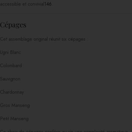
accessible et convivial
1
4
6
.
Cépages
Cet assemblage original réunit six cépages :
Ugni Blanc
Colombard
Sauvignon
Chardonnay
Gros Manseng
Petit Manseng
Ce choix de cépages confère au vin une complexité aromatique