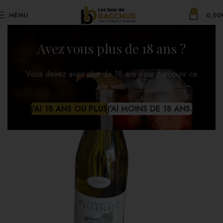
0
MENU
0,00
Avez vous plus de 18 ans ?
Vous devez avoir plus de 18 ans pour parcourir ce
site web.
J'AI 18 ANS OU PLUS
J'AI MOINS DE 18 ANS.