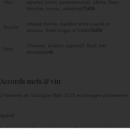
Nez
agrumes (citron, pamplemousse), pêche, fleurs
blanches (sureau, aubépine)
1
3
4
5
6
Attaque fraîche, équilibre entre vivacité et
Bouche
douceur, finale longue et fruitée
1
3
4
5
6
Charmeur, éclatant, expressif, floral, très
Style
aromatique
4
6
Accords mets & vin
L’Harmonie de Gascogne Blanc 2025 accompagne parfaitement
:
Apéritif
Fruits de mer, huîtres gratinées, coquillages, saumon fumé