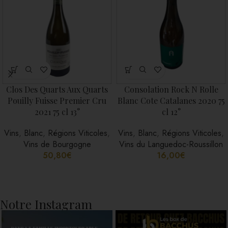
Clos Des Quarts Aux Quarts
Consolation Rock N Rolle
Pouilly Fuisse Premier Cru
Blanc Cote Catalanes 2020 75
2021 75 cl 13°
cl 12°
Vins
,
Blanc
,
Régions Viticoles
,
Vins
,
Blanc
,
Régions Viticoles
,
Vins de Bourgogne
Vins du Languedoc-Roussillon
50,80
€
16,00
€
Notre Instagram