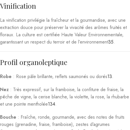
Vinification
La vinification privilégie la fraîcheur et la gourmandise, avec une
extraction douce pour préserver la vivacité des arômes fruités et
floraux. La culture est certifiée Haute Valeur Environnementale,
garantissant un respect du terroir et de l’environnement
3
5
.
Profil organoleptique
Robe
: Rose pâle brillante, reflets saumonés ou dorés
1
3
.
Nez
: Très expressif, sur la framboise, la confiture de fraise, la
pêche de vigne, la cerise blanche, la violette, la rose, la rhubarbe
et une pointe mentholée
1
3
4
.
Bouche
: Fraîche, ronde, gourmande, avec des notes de fruits
rouges (grenadine, fraise, framboise), zestes d’agrumes