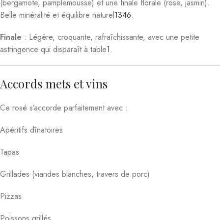
(bergamote, pamplemousse) et une finale florale (rose, jasmin).
Belle minéralité et équilibre naturel
1
3
4
6
.
Finale
: Légère, croquante, rafraîchissante, avec une petite
astringence qui disparaît à table
1
.
Accords mets et vins
Ce rosé s’accorde parfaitement avec :
Apéritifs dînatoires
Tapas
Grillades (viandes blanches, travers de porc)
Pizzas
Poissons grillés