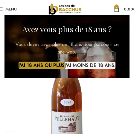
0
MENU
0,00
Avez vous plus de 18 ans ?
Vous devez avoir plus de 18 ans pour parcourir ce
site web.
J'AI 18 ANS OU PLUS
J'AI MOINS DE 18 ANS.