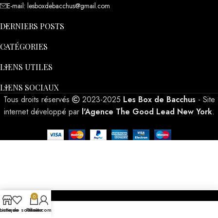
E-mail: lesboxdebacchus@gmail.com
DERNIERS POSTS
CATÉGORIES
LIENS UTILES
LIENS SOCIAUX
Tous droits réservés
2023-2025
Les Box de Bacchus
- Site
internet développé par
l'Agence The Good Lead New York
.
0
outique
Liste de souhaits
Panier
Mon compte