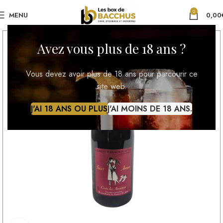
0
MENU
0,00
Avez vous plus de 18 ans ?
Vous devez avoir plus de 18 ans pour parcourir ce
site web.
J'AI 18 ANS OU PLUS
J'AI MOINS DE 18 ANS.