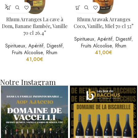
Rhum Arranges La cave à
Rhum Arawak Arranges
Dom, Banane flambée, Vanille
Coco, Vanille, Miel 70 cl 32°
70 cl 26.4°
Spiritueux
,
Apéritif
,
Digestif
,
Spiritueux
,
Apéritif
,
Digestif
,
Fruits Alcoolise
,
Rhum
Fruits Alcoolise
,
Rhum
41,00
€
41,00
€
Notre Instagram