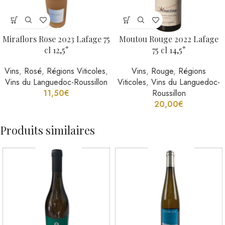
Miraflors Rose 2023 Lafage 75
Moutou Rouge 2022 Lafage
cl 12,5°
75 cl 14,5°
Vins
,
Rosé
,
Régions Viticoles
,
Vins
,
Rouge
,
Régions
Vins du Languedoc-Roussillon
Viticoles
,
Vins du Languedoc-
11,50
€
Roussillon
20,00
€
Produits similaires