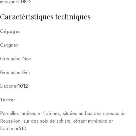
innovants
10
8
12
.
Caractéristiques techniques
Cépages
Carignan
Grenache Noir
Grenache Gris
Lladoner
10
12
Terroir
Parcelles tardives et fraîches, situées au bas des coteaux du
Roussillon, sur des sols de schiste, offrant minéralité et
fraîcheur
5
10
.