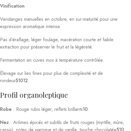
Vinification
Vendanges manuelles en octobre, en sur-maturité pour une
expression aromatique intense.
Pas d’éraflage, léger foulage, macération courte et faible
extraction pour préserver le fruit et la légèreté.
Fermentation en cuves inox à température contrôlée.
Élevage sur lies fines pour plus de complexité et de
rondeur
5
10
12
.
Profil organoleptique
Robe
: Rouge rubis léger, reflets brillants
10
.
Nez
: Arômes épicés et subtils de fruits rouges (myrtille, mûre,
cassis), notes de garrigue et de vanille, touche chocolatée
5
10
.