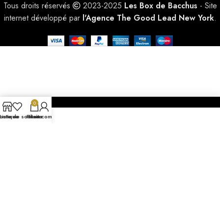
Tous droits réservés
2023-2025
Les Box de Bacchus
- Site
internet développé par
l'Agence The Good Lead New York
.
0
outique
Liste de souhaits
Panier
Mon compte