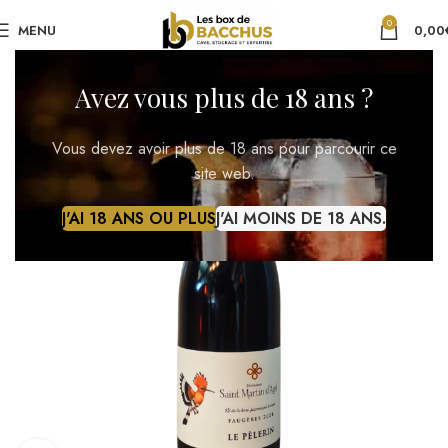
0
MENU
0,00
Avez vous plus de 18 ans ?
Vous devez avoir plus de 18 ans pour parcourir ce
site web.
J'AI 18 ANS OU PLUS
J'AI MOINS DE 18 ANS.