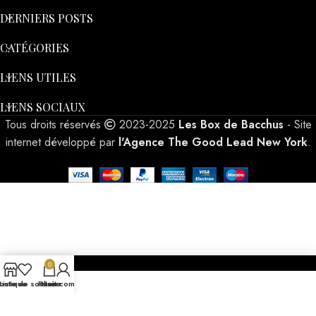
DERNIERS POSTS
CATÉGORIES
LIENS UTILES
LIENS SOCIAUX
Tous droits réservés
2023-2025
Les Box de Bacchus
- Site
internet développé par
l'Agence The Good Lead New York
.
0
outique
Liste de souhaits
Panier
Mon compte