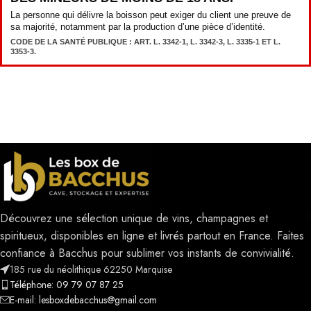
La personne qui délivre la boisson peut exiger du client une preuve de
sa majorité, notamment par la production d’une pièce d’identité.
CODE DE LA SANTÉ PUBLIQUE : ART. L. 3342-1, L. 3342-3, L. 3335-1 ET L.
3353-3.
Découvrez une sélection unique de vins, champagnes et
spiritueux, disponibles en ligne et livrés partout en France. Faites
confiance à Bacchus pour sublimer vos instants de convivialité.
185 rue du néolithique 62250 Marquise
Téléphone: 09 79 07 87 25
E-mail: lesboxdebacchus@gmail.com