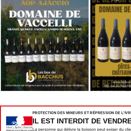
PROTECTION DES MINEURS ET RÉPRESSION DE L'IV
IL EST INTERDIT DE VENDR
La personne qui délivre la boisson peut exiger du cli
CODE DE LA SANTÉ PUBLIQUE : ART. L. 3342-1, L. 3342-3, L. 333
DERNIERS POSTS
Montr
: prix
achet
Découvrez une sélection unique de vins,
04/0
champagnes et spiritueux, disponibles en
d'obse
ligne et livrés partout en France. Faites