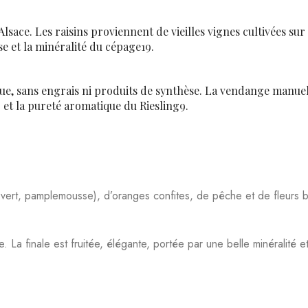
e. La finale est fruitée, élégante, portée par une belle minéralité 
son bouquet aromatique. Utilisez un verre à vin blanc resserré pou