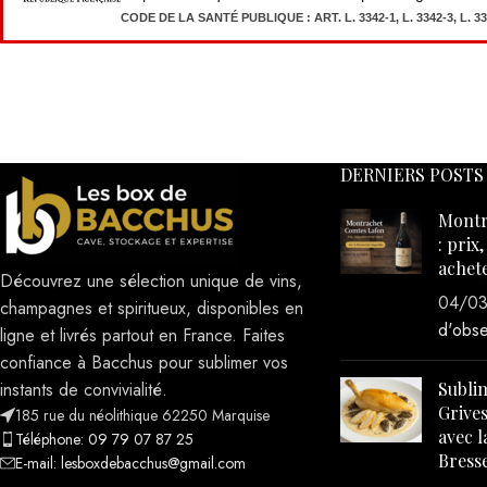
confiance à Bacchus pour sublimer vos
instants de convivialité.
Sublim
Grives
185 rue du néolithique 62250 Marquise
avec l
Téléphone: 09 79 07 87 25
Bresse
E-mail: lesboxdebacchus@gmail.com
30/11
d'obse
Tous droits réservés
2023-2025
Les Box de Bacchus
- Site 
l'Agence The Good Lead New York
.