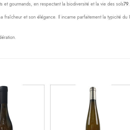
 N Rolle Blanc Cote
Josmeyer Un Certain Regard Blanc
2020 75 cl 12°
Alsace 2016 75 cl 14°
ns Viticoles
,
Vins du
Vins
,
Blanc
,
Régions Viticoles
,
Vins
c-Roussillon
d'Alsace
6,00
€
29,90
€