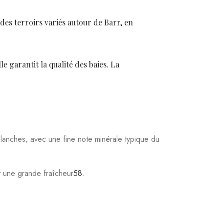
et une grande fraîcheur
5
8
.
r concentrer les arômes
6
8
.