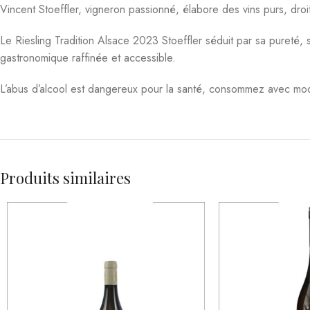
Domaine Grosbot Barbara Les
Consolation Rock
Maltotes Blanc Saint Pourcain 2019 75
Catalanes 
cl 14°
Vins
,
Blanc
,
Régio
Vins
,
Blanc
,
Régions Viticoles
,
Vins de la
Languedo
Vallée de la Loire
1
20,00
€