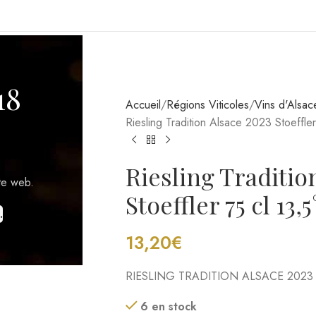
13,20
€
TICOLES
RIESLING TRADITION ALSACE 2023
6 en stock
18
AJOUT
Ajouter à la liste de souhaits
te web.
UGS :
VIN0002746
.
Catégories :
Blanc
,
Régions Viticoles
Étiquette :
Vin
Partager: