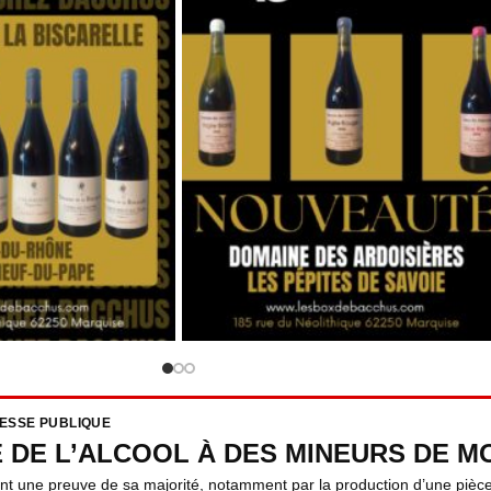
RESSE PUBLIQUE
E DE L’ALCOOL À DES MINEURS DE MO
ent une preuve de sa majorité, notamment par la production d’une pièce 
5-1 ET L. 3353-3.
CATÉGORIES
LIENS 
achet Comtes Lafon
Vins
Mentions
, dégustation et où
Spiritueux
Politique
er ce Grand Cru
Champagnes
confident
3/2026
Pas
Bières
Conditio
rvations
vente