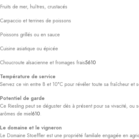
Ce Riesling peut se déguster dès à présent pour sa vivacité, ou
arômes de miel
6
10
.
Le domaine et le vigneron
Le Domaine Stoeffler est une propriété familiale engagée en agricu
Vincent Stoeffler, vigneron passionné, élabore des vins purs, droit
Le Riesling Tradition Alsace 2023 Stoeffler séduit par sa pureté, s
gastronomique raffinée et accessible.
L’abus d’alcool est dangereux pour la santé, consommez avec mod
Produits similaires