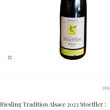
DES
Riesling Tradition Alsace 2023 Stoeffler :
Cépage et terroir
Ce vin est issu à 100 % du cépage Riesling, emblématique de l’A
agriculture biologique, sur des sols qui révèlent toute la fine
Vinification
La vinification respecte les principes de l’agriculture biolog
fermentation se fait lentement, afin de préserver la fraîcheu
Profil organoleptique
Robe
: Jaune pâle limpide, reflets brillants
3
5
.
Nez
: Expressif, marqué par des arômes d’agrumes (citron, citron
cépage
1
2
3
8
.