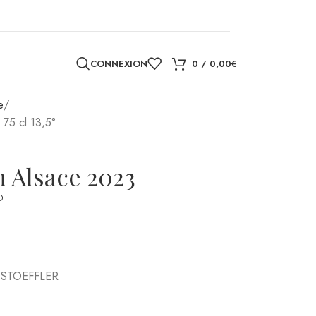
CONNEXION
0
/
0,00
€
 STOEFFLER
ER AU PANIER
,
Vins
,
Vins d'Alsace