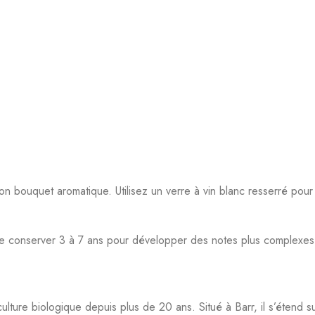
 se conserver 3 à 7 ans pour développer des notes plus complexes
lture biologique depuis plus de 20 ans. Situé à Barr, il s’étend su
s et gourmands, en respectant la biodiversité et la vie des sols
7
9
.
a fraîcheur et son élégance. Il incarne parfaitement la typicité du 
ération.