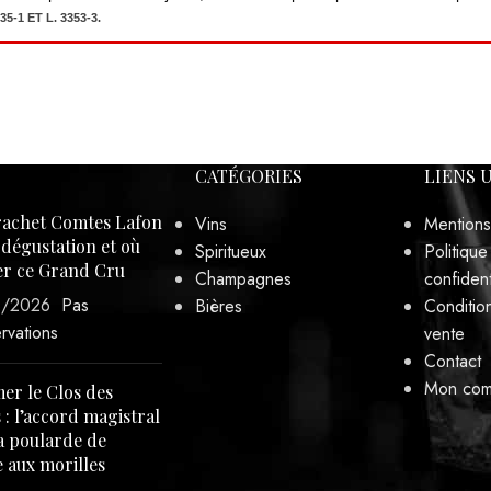
Contact
Mon com
er le Clos des
 : l’accord magistral
a poularde de
 aux morilles
/2025
Pas
rvations
internet développé par