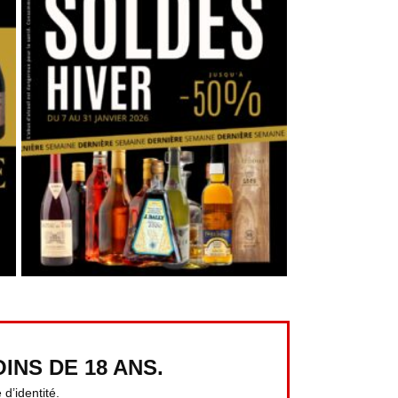
INS DE 18 ANS.
d’identité.
UTILES
LIENS SOCIAUX
 légales
Instagram
 de
Facebook
ialité & Cookies
ns générales de