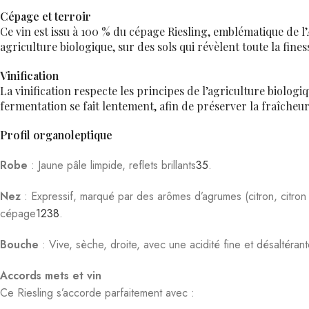
Bouche
: Vive, sèche, droite, avec une acidité fine et désaltérant
Accords mets et vin
Ce Riesling s’accorde parfaitement avec :
Fruits de mer, huîtres, crustacés
Carpaccio et terrines de poissons
Poissons grillés ou en sauce
Cuisine asiatique ou épicée
Choucroute alsacienne et fromages frais
5
6
10
Température de service
Servez ce vin entre 8 et 10°C pour révéler toute sa fraîcheur et 
Potentiel de garde