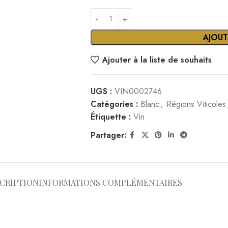
CRIPTION
INFORMATIONS COMPLÉMENTAIRES
lsace. Les raisins proviennent de vieilles vignes cultivées sur
sse et la minéralité du cépage
1
9
.
ique, sans engrais ni produits de synthèse. La vendange manuell
r et la pureté aromatique du Riesling
9
.
 vert, pamplemousse), d’oranges confites, de pêche et de fleurs 