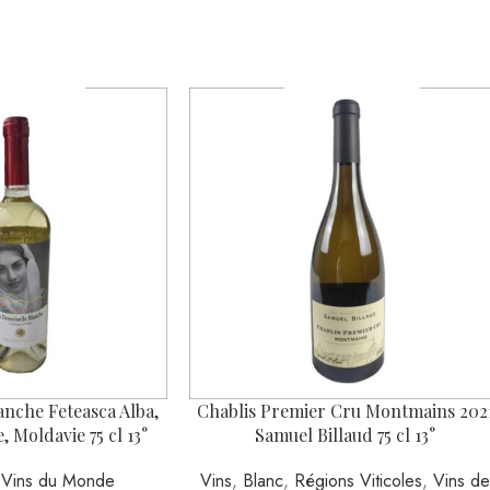
anche Feteasca Alba,
Chablis Premier Cru Montmains 202
 Moldavie 75 cl 13°
Samuel Billaud 75 cl 13°
,
Vins du Monde
Vins
,
Blanc
,
Régions Viticoles
,
Vins d
8,00
€
Bourgogne