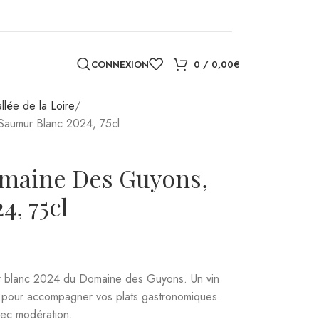
CONNEXION
0
/
0,00
€
llée de la Loire
aumur Blanc 2024, 75cl
omaine Des Guyons,
4, 75cl
r blanc 2024 du Domaine des Guyons. Un vin
l pour accompagner vos plats gastronomiques.
vec modération.