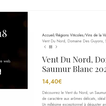
GIONS VITICOLES
18
Accueil
Régions Viticoles
Vins de la Va
Vent Du Nord, Domaine Des Guyons, S
Vent Du Nord, D
Saumur Blanc 202
te web.
.
14,40
€
Découvrez le Vent du Nord, un Saumu
de caractère aux arômes délicats, idéa
Un millésime exceptionnel à déguster a