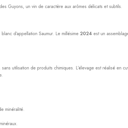
 Guyons, un vin de caractère aux arômes délicats et subtils.
blanc d’appellation Saumur. Le millésime
2024
est un assembla
e, sans utilisation de produits chimiques. L’élevage est réalisé en c
e.
e minéralité.
minéraux.