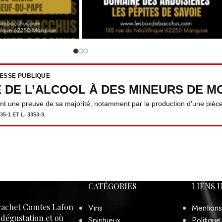
RESSE PUBLIQUE
E DE L’ALCOOL À DES MINEURS DE MO
ent une preuve de sa majorité, notamment par la production d’une pièce 
5-1 ET L. 3353-3.
CATÉGORIES
LIENS 
achet Comtes Lafon
Vins
Mentions
, dégustation et où
Spiritueux
Politique
er ce Grand Cru