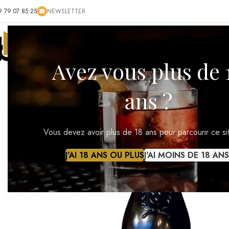
9 79 07 85 25
NEWSLETTER
ACCUEIL
BOUTIQUE
BLOG
CONTACT
RÉ
Avez vous plus de 
ans ?
Vous devez avoir plus de 18 ans pour parcourir ce si
J'AI 18 ANS OU PLUS
J'AI MOINS DE 18 ANS