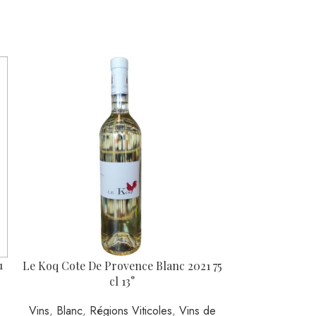
1
Chablis Blanc 2
Le Koq Cote De Provence Blanc 2021 75
cl 13°
e
Vins
,
Blanc
,
Ré
Vins
,
Blanc
,
Régions Viticoles
,
Vins de
Provence