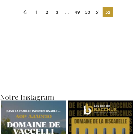
←
1
2
3
…
49
50
51
52
Notre Instagram