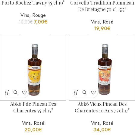
Gorvello Tradition Pommeau
Porto Rochez Tawny 75 cl 19°
De Bretagne 70 cl 17,5°
Vins
,
Rouge
Vins
,
Rosé
7,00
€
10,00
€
19,90
€
Abk6 Pdc Pineau Des
Abk6 Vieux Pineau Des
Charentes 75 cl 17°
Charentes 10 Ans 75 cl 17°
Vins
,
Rosé
Vins
,
Rosé
20,00
€
34,00
€