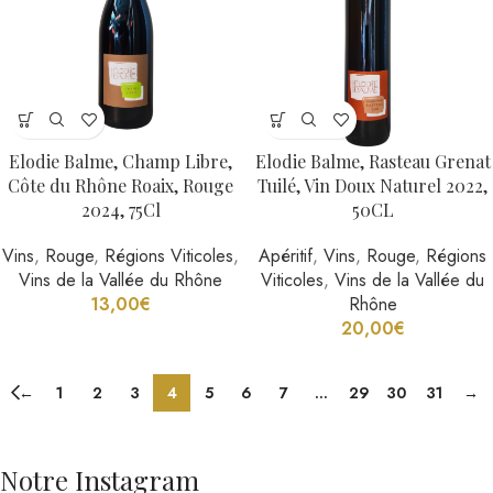
Elodie Balme, Champ Libre,
Elodie Balme, Rasteau Grenat
Côte du Rhône Roaix, Rouge
Tuilé, Vin Doux Naturel 2022,
2024, 75Cl
50CL
Vins
,
Rouge
,
Régions Viticoles
,
Apéritif
,
Vins
,
Rouge
,
Régions
Vins de la Vallée du Rhône
Viticoles
,
Vins de la Vallée du
13,00
€
Rhône
20,00
€
←
1
2
3
4
5
6
7
…
29
30
31
→
Notre Instagram