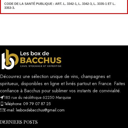
CODE DE LA SANTÉ PUBLIQUE : ART. L. 3342-1, L. 3342-3, L. 3335-1 ET L.
3353-3.
Découvrez une sélection unique de vins, champagnes et
spiritueux, disponibles en ligne et livrés partout en France. Faites
confiance à Bacchus pour sublimer vos instants de convivialité.
185 rue du néolithique 62250 Marquise
Téléphone: 09 79 07 87 25
E-mail: lesboxdebacchus@gmail.com
DERNIERS POSTS