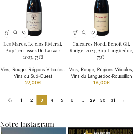
Les Maros, Le clos Rivieral,
Calcaires Nord, Benoit Gil,
Aop Terrasses Du Larzac
Rouge, 2023, Aop Languedoc,
2023, 75Cl
75Cl
Vins
,
Rouge
,
Régions Viticoles
,
Vins
,
Rouge
,
Régions Viticoles
,
Vins du Sud-Ouest
Vins du Languedoc-Roussillon
27,00
€
16,00
€
←
1
2
3
4
5
6
…
29
30
31
→
Notre Instagram