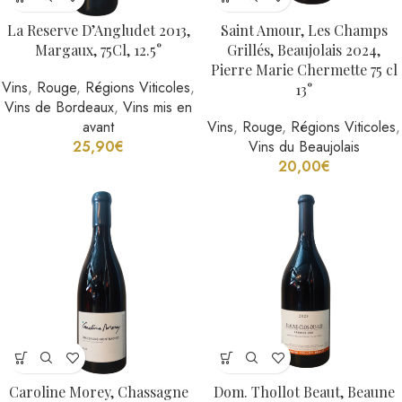
La Reserve D’Angludet 2013,
Saint Amour, Les Champs
Margaux, 75Cl, 12.5°
Grillés, Beaujolais 2024,
Pierre Marie Chermette 75 cl
Vins
,
Rouge
,
Régions Viticoles
,
13°
Vins de Bordeaux
,
Vins mis en
avant
Vins
,
Rouge
,
Régions Viticoles
,
25,90
€
Vins du Beaujolais
20,00
€
Caroline Morey, Chassagne
Dom. Thollot Beaut, Beaune