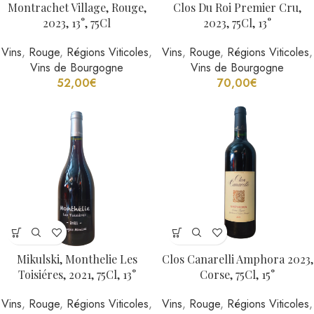
Montrachet Village, Rouge,
Clos Du Roi Premier Cru,
2023, 13°, 75Cl
2023, 75Cl, 13°
Vins
,
Rouge
,
Régions Viticoles
,
Vins
,
Rouge
,
Régions Viticoles
,
Vins de Bourgogne
Vins de Bourgogne
52,00
€
70,00
€
Mikulski, Monthelie Les
Clos Canarelli Amphora 2023,
Toisiéres, 2021, 75Cl, 13°
Corse, 75Cl, 15°
Vins
,
Rouge
,
Régions Viticoles
,
Vins
,
Rouge
,
Régions Viticoles
,