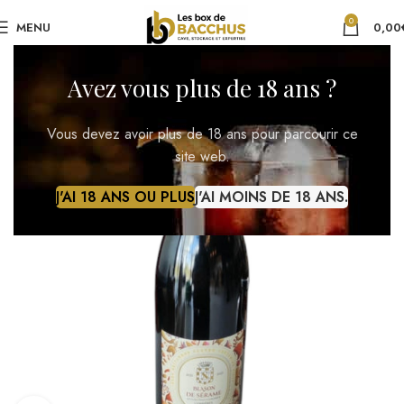
0
MENU
0,00
Avez vous plus de 18 ans ?
Vous devez avoir plus de 18 ans pour parcourir ce
site web.
J'AI 18 ANS OU PLUS
J'AI MOINS DE 18 ANS.