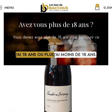
0
MENU
0,00
Avez vous plus de 18 ans ?
Vous devez avoir plus de 18 ans pour parcourir ce
site web.
J'AI 18 ANS OU PLUS
J'AI MOINS DE 18 ANS.