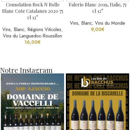
Consolation Rock N Rolle
Falerio Blanc 2019, Italie, 75
Blanc Cote Catalanes 2020 75
cl 12°
cl 12°
Vins
,
Blanc
,
Vins du Monde
Vins
,
Blanc
,
Régions Viticoles
,
9,00
€
Vins du Languedoc-Roussillon
16,00
€
Notre Instagram