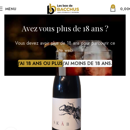
0
MENU
0,00
Avez vous plus de 18 ans ?
Vous devez avoir plus de 18 ans pour parcourir ce
site web.
J'AI 18 ANS OU PLUS
J'AI MOINS DE 18 ANS.