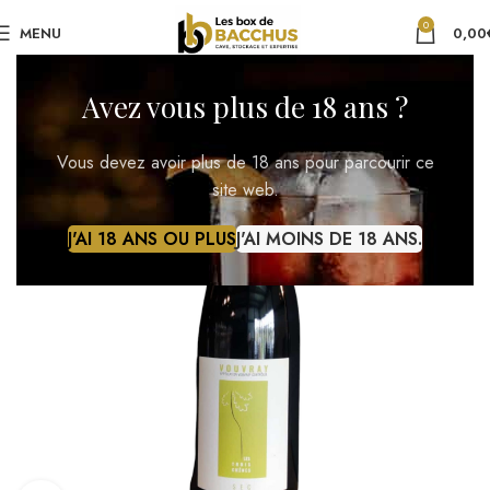
0
MENU
0,00
Avez vous plus de 18 ans ?
Vous devez avoir plus de 18 ans pour parcourir ce
site web.
J'AI 18 ANS OU PLUS
J'AI MOINS DE 18 ANS.