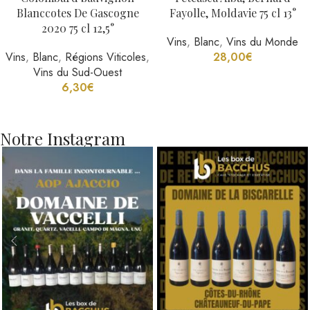
Blanccotes De Gascogne
Fayolle, Moldavie 75 cl 13°
2020 75 cl 12,5°
Vins
,
Blanc
,
Vins du Monde
Vins
,
Blanc
,
Régions Viticoles
,
28,00
€
Vins du Sud-Ouest
6,30
€
Notre Instagram